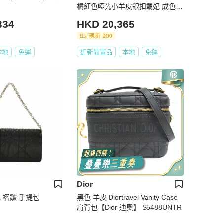
橘紅色啞光小羊皮銀扣戴妃 成色全
新
334
HKD 20,365
現折 200
本地
免運
近新閒置品
本地
免運
Dior
純色 褶皺 手提包
黑色 羊皮 Diortravel Vanity Case
肩背包【Dior 迪奧】 S5488UNTR