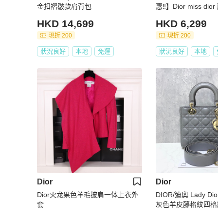
金扣褶皺款肩背包
惠‼️】Dior miss d
芙尼藍 Tiffany blue
HKD 14,699
HKD 6,299
現折 200
現折 200
狀況良好
本地
免運
狀況良好
本地
Dior
Dior
Dior火龙果色羊毛披肩一体上衣外
DIOR/迪奧 Lady Dio
套
灰色羊皮藤格紋四格戴
寸：20*17*8 閒置新