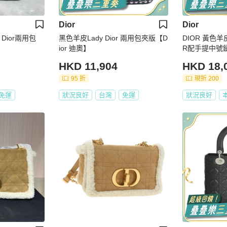
Dior
Dior
 Dior兩用包
黑色羊皮Lady Dior 兩用包夾版【D
DIOR 黃色羊皮
ior 迪奧】
R配手提中號
HKD 11,904
HKD 18,
95 折
現折 200
免運
狀況良好
台灣
免運
狀況良好