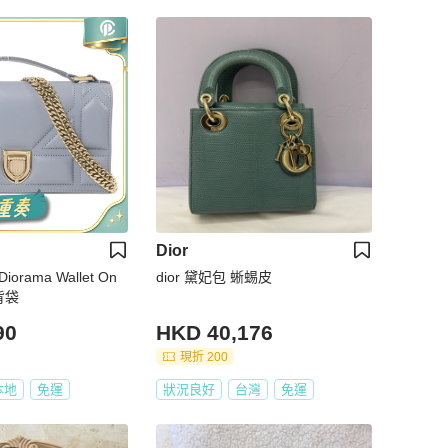
Dior
orama Wallet On
dior 黛妃包 蜥蜴皮
背袋
90
HKD 40,176
現折 200
本地
免運
狀況良好
台灣
免運