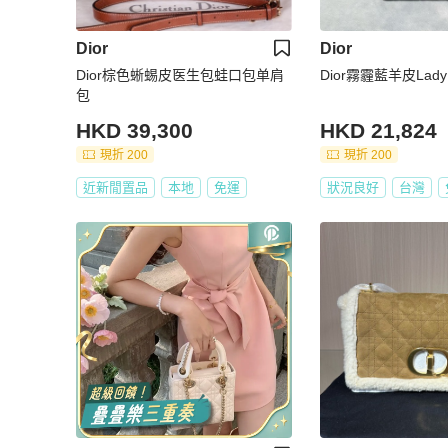
Dior
Dior
Dior棕色蜥蜴皮医生包蛙口包单肩
Dior霧霾藍羊皮Lady
包
HKD 39,300
HKD 21,824
現折 200
現折 200
近新閒置品
本地
免運
狀況良好
台灣