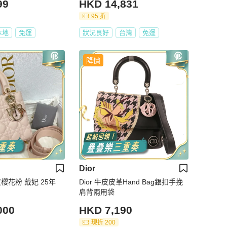
99
HKD 14,831
95 折
本地
免運
狀況良好
台灣
免運
降價
Dior
羊皮櫻花粉 戴妃 25年
Dior 牛皮皮革Hand Bag銀扣手挽
肩背兩用袋
000
HKD 7,190
現折 200