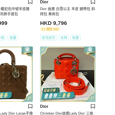
Dior
 Dior戴妃包中號羊皮藤
Dior 迪奧 白雪公主 羊皮 鏈帶包 斜
o吊飾手提包
挎包 單肩包
999
HKD 9,796
現折 200
本地
免運
狀況尚可
台灣
免運
Dior
ady Dior Large手挽
Christian Dior迪奧Lady Dior 三格