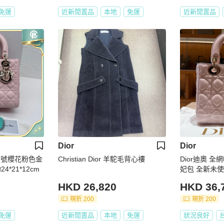
免運
近新閒置品
本地
免運
近新閒置品
Dior
Dior
or中號櫻花粉色金
Christian Dior 羊駝毛背心褸
Dior迪奧 全
*21*12cm
妃包 全新未
HKD 26,820
HKD 36,
現折 200
現折 200
免運
近新閒置品
本地
免運
狀況良好