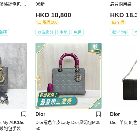
ior 藤格鏈條包 蒂
98新
肩背兩用袋
HKD 18,800
HKD 18,
現折 200
9 折
免運
狀況良好
本地
免運
狀況良好
Dior
Dior
r My ABCDior
Dior撞色羊皮Lady Dior黛妃包M05
Dior 羊皮 
妃包手袋 尺
50