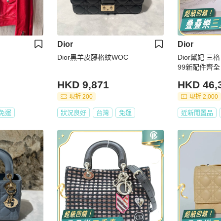
Dior
Dior
Dior黑羊皮藤格紋WOC
Dior黛妃 三
99新配件齊全
HKD 9,871
HKD 46,
現折 200
現折 2,000
免運
狀況良好
台灣
免運
近新閒置品