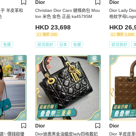
Dior
Dior
軟乎乎 羊皮革和
Christian Dior Caro 鏈條肩包 Mou
Dior Lady
色
ton 米色 金色 正品 ka4579SM
格紋字母Log
HKD 23,698
HKD 26,
現折 200
現折 2,000
免運
狀況良好
日本
免運
狀況良好
Dior
Dior
之選✨價錢超優
Dior迪奧黑金油蠟皮lady四格戴妃
Dior 羊皮皮革L