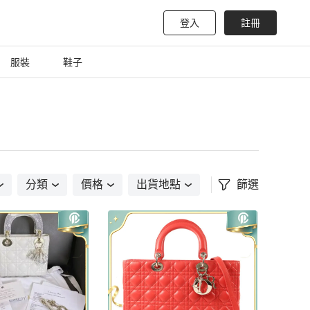
登入
註冊
服裝
鞋子
分類
價格
出貨地點
篩選