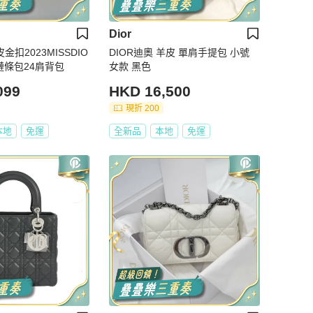
Dior
金扣2023MISSDIO
DIOR迪奧 羊皮 單肩手提包 小號
鏈條包24肩背包
女款 黑色
099
HKD 16,500
現折 200
本地
免運
全新品
本地
免運