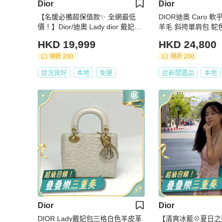
Dior
Dior
【名媛必備超保值款✨ 全網最低
DIOR迪奧 Caro 
價！】Dior/迪奧 Lady dior 戴妃三
羊毛 斜挎單肩包 駝
格 白色金扣 羊皮（下單前先詢問
HKD 19,999
HKD 24,800
庫存❗️）
現折 200
現折 200
狀況良好
本地
免運
近新閒置品
本地
Dior
Dior
DIOR Lady戴妃包三格白色羊皮革
【清爽冰藍💠夏日