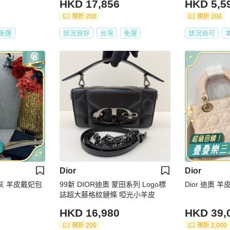
HKD 17,856
HKD 5,5
現折 200
現折 200
免運
狀況良好
台灣
免運
狀況尚可
Dior
Dior
光灰 羊皮戴妃包
99新 DIOR迪奧 蒙田系列 Logo標
Dior 迪奧 
誌超大藤格紋鏈條 啞光小羊皮
HKD 16,980
HKD 39,
現折 200
現折 2,000