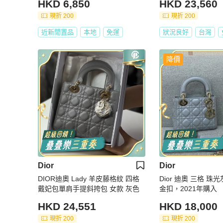
HKD 6,850
HKD 23,560
現折 200
現折 200
近新閒置品
本地
免運
狀況良好
台灣
降價
Dior
Dior
DIOR迪奧 Lady 羊皮藤格紋 四格
Dior 迪奧 三格 珠
戴妃包單肩手提斜挎包 女款 灰色
金扣，2021年購入
HKD 24,551
HKD 18,000
現折 200
現折 200