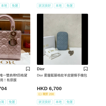
本地
免運
狀況良好
本地
免運
Dior
網唯一雙肩帶❗️四格黛
Dior 雾霾藍藤格紋羊皮鏈條手機包
使用！有原膜
704
HKD 6,700
現折 200
台灣
免運
狀況良好
本地
免運