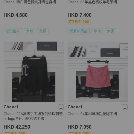
Chanel 粉白拼色條紋針織包臀裙
Chanel 06年黑色格纹羊毛半裙
HKD 4,680
HKD 7,400
現折 200
狀況良好
本地
免運
近新閒置品
本地
免運
Chanel
Chanel
Chanel 22A高级手工坊系列珍珠刺绣
Chanel 94年树莓粉粗花呢半裙
cc logo黑色百褶纱裙半裙
HKD 42,250
HKD 7,050
現折 200
現折 200