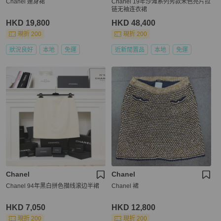
Chanel 連身裙
Chanel 19年沙滩系列秀款米色亮片拉
链无袖连衣裙
HKD 19,800
HKD 48,400
現折 200
現折 200
狀況良好
本地
免運
近新閒置品
本地
免運
Chanel
Chanel
Chanel 94年黑白拼色描线滚边半裙
Chanel 裙
HKD 7,050
HKD 12,800
現折 200
現折 200