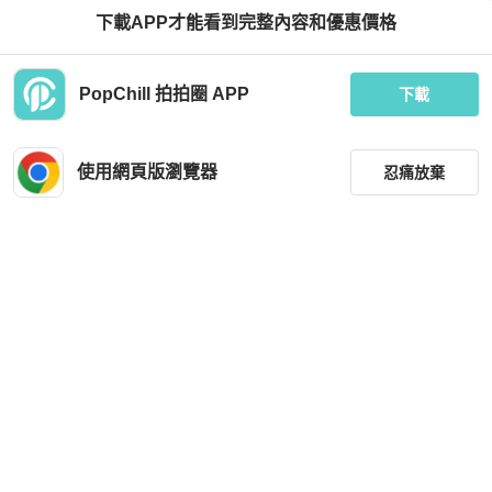
下載APP才能看到完整內容和優惠價格
Chanel
Chanel
PopChill 拍拍圈 APP
Chanel香奈兒24A手工坊白色吊帶
乌龙中古｜Chanel 00年奶白色红宝石
下載
半裙
HKD 17,999
HKD 6,500
現折 200
現折 200
使用網頁版瀏覽器
忍痛放棄
全新品
本地
免運
近新閒置品
本地
免運
篩選
重設
品牌
分類
尺寸
Chanel
Chanel