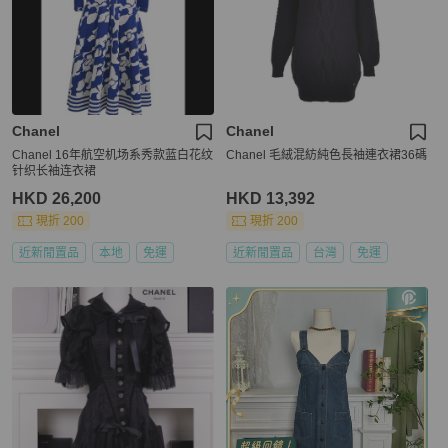
Chanel
Chanel
Chanel 16年航空机场系秀款蓝白花纹
Chanel 毛絨混紡純色長袖連衣裙36碼
针织长袖连衣裙
HKD 26,200
HKD 13,392
現折 200
現折 200
近新閒置品
本地
免運
近新閒置品
台灣
免運