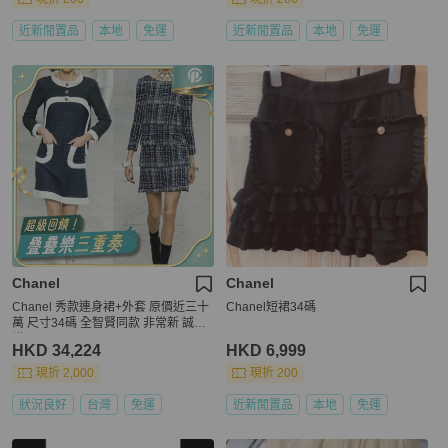
近新閒置品
本地
免運
近新閒置品
本地
免運
Chanel
Chanel
Chanel 秀款連身裙+外套 原價近三十
Chanel短裙34碼
萬 尺寸34碼 全智賢同款 非常新 誠可
議
HKD 34,224
HKD 6,999
現折 2,000
現折 200
狀況良好
台灣
免運
近新閒置品
本地
免運