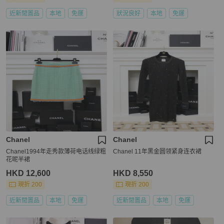
近新閒置品
本地
免運
狀況良好
本地
免運
Chanel
Chanel
Chanel1994年走秀款薄荷电话线绿粗
Chanel 11年黑金圆领紧身连衣裙
花呢半裙
HKD 12,600
HKD 8,550
現折 200
現折 200
近新閒置品
本地
免運
近新閒置品
本地
免運