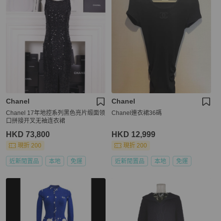
Chanel
Chanel
Chanel 17年地控系列黑色亮片缎面领
Chanel連衣裙36碼
口拼接开叉无袖连衣裙
HKD 73,800
HKD 12,999
現折 200
現折 200
近新閒置品
本地
免運
近新閒置品
本地
免運