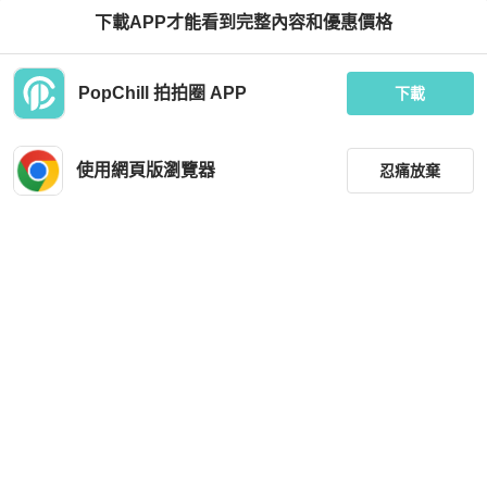
下載APP才能看到完整內容和優惠價格
Chanel
Chanel
PopChill 拍拍圈 APP
Chanel Caviar Tote Bag
Chanel Caviar Vanity WOC
下載
HKD 16,800
HKD 19,800
現折 200
現折 200
使用網頁版瀏覽器
忍痛放棄
狀況良好
本地
免運
狀況良好
本地
免運
篩選
重設
品牌
分類
尺寸
Chanel
Chanel