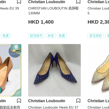
tin
Christian Louboutin
Christian L
 Heels EU 39
CHRISTIAN LOUBOUTIN 高踭鞋
Christian Lou
130MM
5
HKD 1,400
HKD 2,3
免運
狀況尚可
本地
免運
狀況良好
tin
Christian Louboutin
Christian L
utin 路鉑廷全新肉
Christian Louboutin Heels EU 37
Christian 