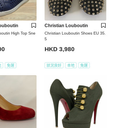
ouboutin
Christian Louboutin
boutin High Top Sne
Christian Louboutin Shoes EU 35.
5
00
HKD 3,980
地
免運
狀況良好
本地
免運