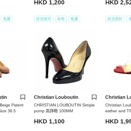
HKD 1,200
HKD 2,5
免運
狀況尚可
本地
免運
狀況良好
tin
Christian Louboutin
Christian L
 Beige Patent
CHRISTIAN LOUBOUTIN Simple
Christian Lou
ize 38.5
pump 高踭鞋 100MM
eather and T
es 85 mm Siz
HKD 1,100
HKD 1,9