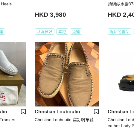
Heels
頭網紗水鑽3
HKD 3,980
HKD 2,4
運
狀況良好
本地
免運
近新閒置品
tin
Christian Louboutin
Christian L
Traniers
Christian Louboutin 窩釘帆布鞋
Christian Lou
eather Lady 
umps Size 34