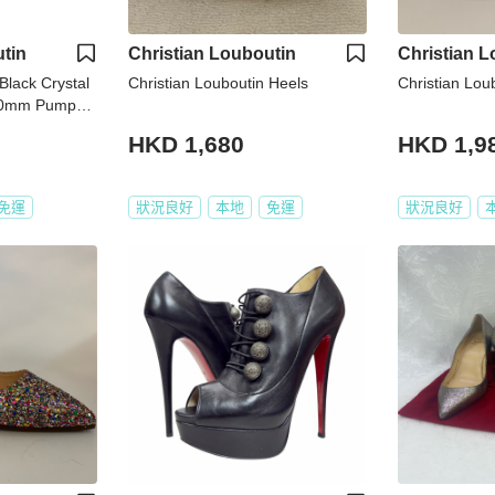
tin
Christian Louboutin
Christian L
Black Crystal
Christian Louboutin Heels
Christian Lou
100mm Pumps
HKD 1,680
HKD 1,9
免運
狀況良好
本地
免運
狀況良好