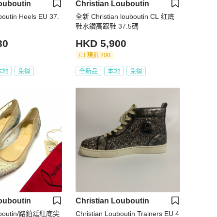
ouboutin
Christian Louboutin
boutin Heels EU 37.
全新 Christian louboutin CL 红底
鞋水鑽高跟鞋 37.5碼
80
HKD 5,900
現折 200
本地
免運
全新品
本地
免運
ouboutin
Christian Louboutin
Louboutin/路鉑廷紅底尖
Christian Louboutin Trainers EU 4