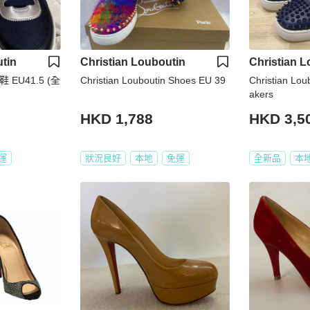
tin
Christian Louboutin
Christian L
n 鞋 EU41.5 (全
Christian Louboutin Shoes EU 39
Christian Lou
akers
HKD 1,788
HKD 3,5
運
狀況良好
本地
免運
全新品
本