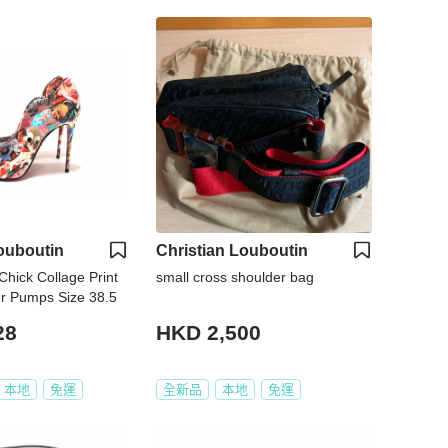
ouboutin
Christian Louboutin
Chick Collage Print
small cross shoulder bag
er Pumps Size 38.5
28
HKD 2,500
本地
免運
全新品
本地
免運