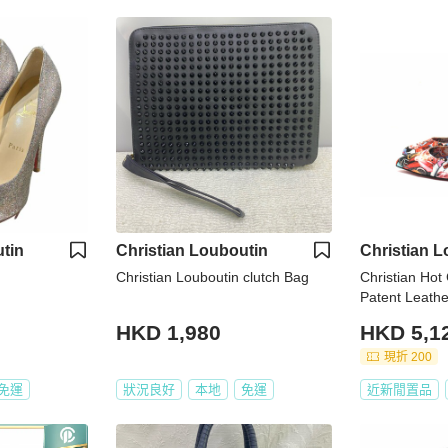
tin
Christian Louboutin
Christian L
Christian Louboutin clutch Bag
Christian Hot 
Patent Leath
HKD 1,980
HKD 5,1
現折 200
免運
狀況良好
本地
免運
近新閒置品