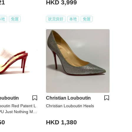
21
HKD 3,999
本地
免運
狀況良好
本地
免運
ouboutin
Christian Louboutin
boutin Red Patent L
Christian Louboutin Heels
PU Just Nothing Mul
e 37
50
HKD 1,380