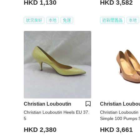
HKD 1,130
HKD 3,582
狀況良好
本地
免運
近新閒置品
本地
Christian Louboutin
Christian Loubou
Christian Louboutin Heels EU 37.
Christian Louboutin
5
Simple 100 Pumps S
HKD 2,380
HKD 3,661