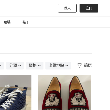
登入
註冊
服裝
鞋子
分類
價格
出貨地點
篩選