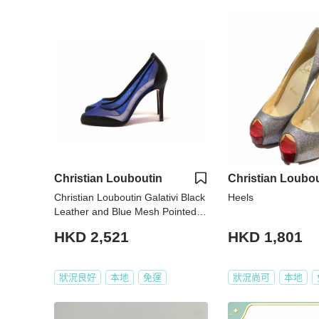
Christian Louboutin
Christian Loubou
Christian Louboutin Galativi Black
Heels
Leather and Blue Mesh Pointed T
oe Stiletto Heel Size 34.5
HKD 2,521
HKD 1,801
狀況良好
本地
免運
狀況尚可
本地