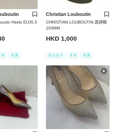
ouboutin
Christian Louboutin
boutin Heels EU35.5
CHRISTIAN LOUBOUTIN 高踭鞋
150MM
80
HKD 1,000
本地
免運
狀況尚可
本地
免運