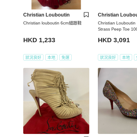
Christian Louboutin
Christian Loubou
Christian louboutin 6cm細跟鞋
Christian Louboutin 
Strass Peep Toe 
Shoes Size 36
HKD 1,233
HKD 3,091
狀況良好
本地
免運
狀況良好
本地