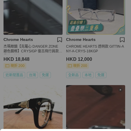
Chrome Hearts
Chrome Hearts
杰瑪眼鏡【克羅心 DANGER ZONE
CHROME HEARTS 透明款 GITTIN-A
銀色鏡框】CRYS/GP 復古飛行員款
NY-A-CRYS-18KGP
墨鏡眼鏡框
HKD 18,848
HKD 12,000
現折 200
現折 200
近新閒置品
台灣
免運
全新品
本地
免運