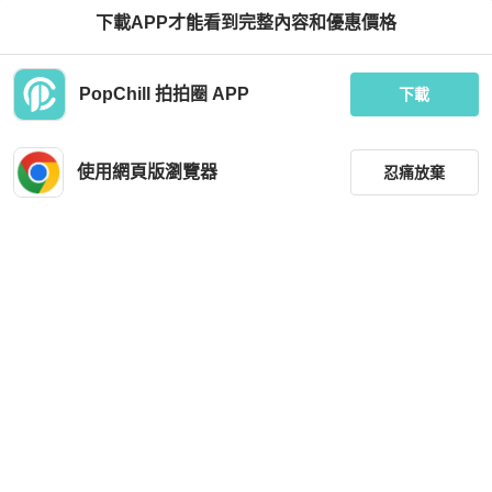
下載APP才能看到完整內容和優惠價格
Chrome Hearts
Chrome Hearts
PopChill 拍拍圈 APP
Chrome Hearts 克羅心 BAGGINS黑
杰瑪眼鏡【Chrome Hearts 克羅心】
下載
框眼鏡/銀 全新商品
BONENNOISSEUR II 黑金鏡框｜低
調奢華 重工質感
HKD 13,095
HKD 22,196
現折 200
現折 200
使用網頁版瀏覽器
忍痛放棄
全新品
台灣
免運
近新閒置品
台灣
免運
篩選
重設
品牌
分類
尺寸
Chrome Hearts
Chrome Hearts