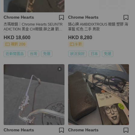
Chrome Hearts
Chrome Hearts
杰瑪眼鏡｜Chrome Hearts SEUNTR
鉻心牌 AMBIDIXTROUS 眼鏡 塑膠 海
ADICTION 黑金 CH眼鏡 薛之謙 劉德
軍藍 紅色 二手 男款
華同
HKD 18,600
HKD 8,280
現折 200
9 折
近新閒置品
台灣
免運
狀況良好
日本
免運
Chrome Hearts
Chrome Hearts