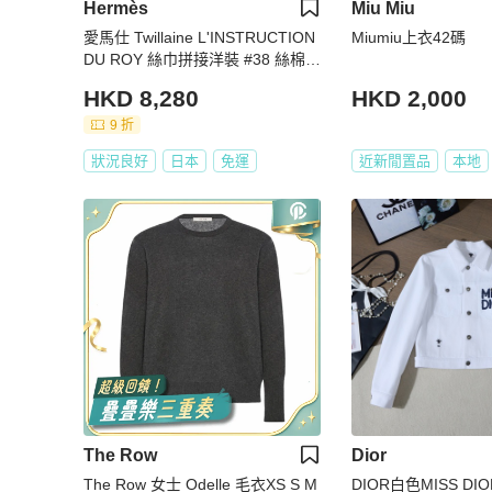
Hermès
Miu Miu
愛馬仕 Twillaine L'INSTRUCTION
Miumiu上衣42碼
DU ROY 絲巾拼接洋裝 #38 絲棉混
紡
HKD 8,280
HKD 2,000
9 折
狀況良好
日本
免運
近新閒置品
本地
The Row
Dior
The Row 女士 Odelle 毛衣XS S M
DIOR白色MISS D