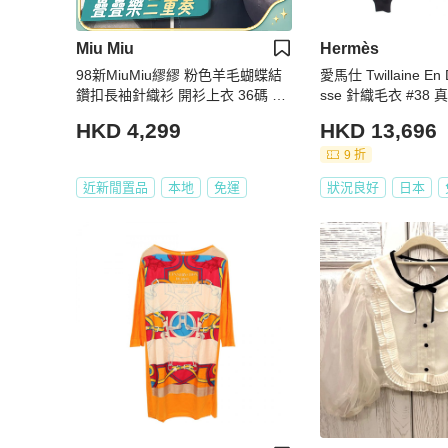
Miu Miu
Hermès
98新MiuMiu繆繆 粉色羊毛蝴蝶結
愛馬仕 Twillaine En 
鑽扣長袖針織衫 開衫上衣 36碼 粉
sse 針織毛衣 #38
粉嫩嫩的顏色 初
HKD 4,299
HKD 13,696
9 折
近新閒置品
本地
免運
狀況良好
日本