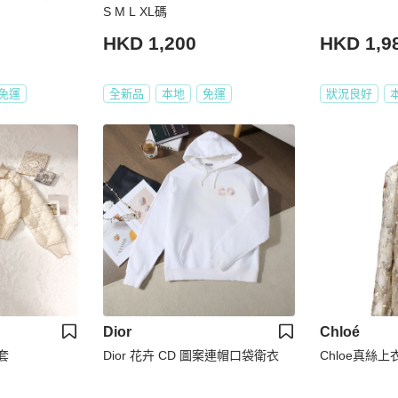
S M L XL碼
HKD 1,200
HKD 1,9
免運
全新品
本地
免運
狀況良好
Dior
Chloé
套
Dior 花卉 CD 圖案連帽口袋衛衣
Chloe真絲上