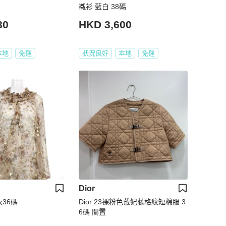
襯衫 藍白 38碼
80
HKD 3,600
本地
免運
狀況良好
本地
免運
Dior
衣36碼
Dior 23裸粉色戴妃藤格紋短棉服 3
6碼 閒置