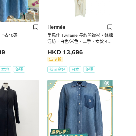
Hermès
领上衣40码
愛馬仕 Twillaine 長款開襟衫，絲棉
混紡，白色/米色，二手，女款 46
碼
99
HKD 13,696
9 折
本地
免運
狀況良好
日本
免運