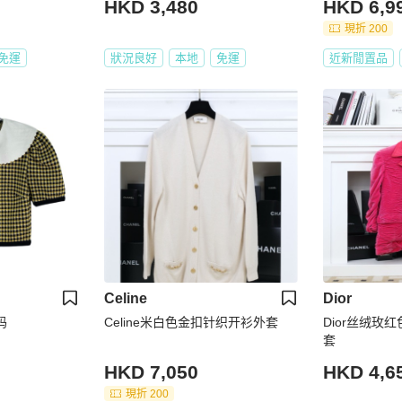
HKD 3,480
HKD 6,9
現折 200
免運
狀況良好
本地
免運
近新閒置品
Celine
Dior
码
Celine米白色金扣针织开衫外套
Dior丝绒玫
套
HKD 7,050
HKD 4,6
現折 200