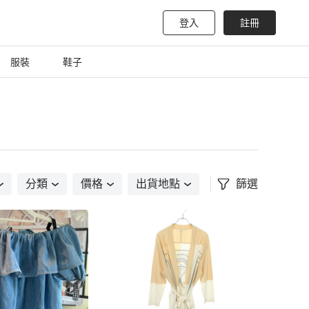
登入
註冊
服裝
鞋子
分類
價格
出貨地點
篩選