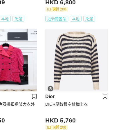
99
HKD 6,800
現折 200
本地
免運
近新閒置品
本地
免運
Dior
红色双排扣褶皱大衣外
DIOR條紋鏤空針織上衣
50
HKD 5,760
現折 200