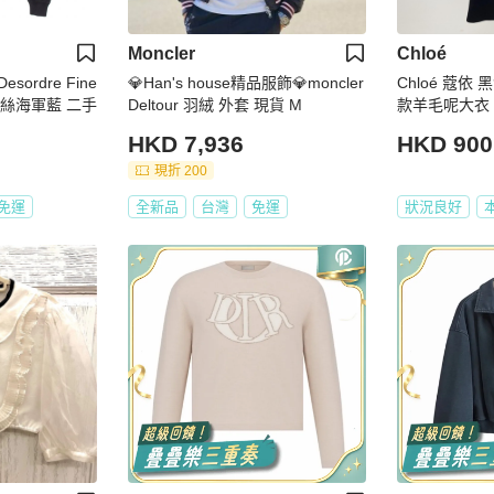
Moncler
Chloé
Desordre Fine
💎Han's house精品服飾💎moncler
Chloé 蔻
 真絲海軍藍 二手
Deltour 羽絨 外套 現貨 M
款羊毛呢大衣
HKD 7,936
HKD 900
現折 200
免運
全新品
台灣
免運
狀況良好