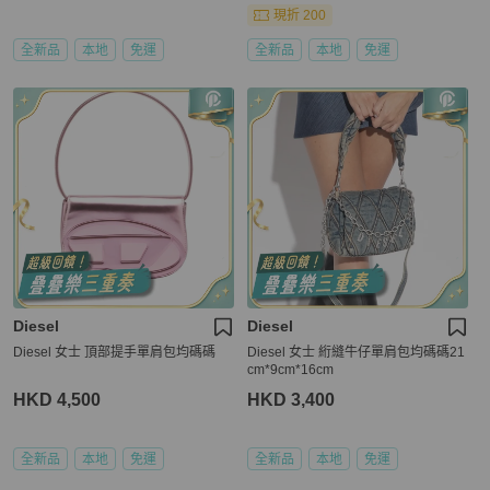
現折 200
全新品
本地
免運
全新品
本地
免運
Diesel
Diesel
Diesel 女士 頂部提手單肩包均碼碼
Diesel 女士 絎縫牛仔單肩包均碼碼21
cm*9cm*16cm
HKD 4,500
HKD 3,400
全新品
本地
免運
全新品
本地
免運