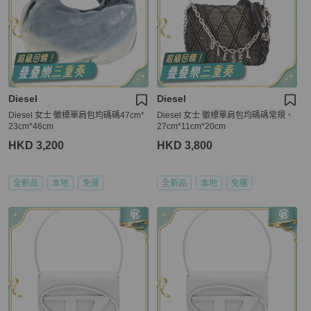
Diesel
Diesel
Diesel 女士 徽標單肩包均碼碼47cm*
Diesel 女士 徽標單肩包均碼碼常規、
23cm*46cm
27cm*11cm*20cm
HKD 3,200
HKD 3,800
全新品
本地
免運
全新品
本地
免運