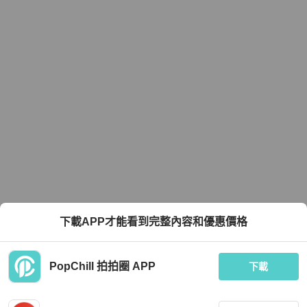
下載APP才能看到完整內容和優惠價格
PopChill 拍拍圈 APP
下載