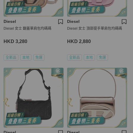
Diesel
Diesel
Diesel 女士 翻蓋單肩包均碼碼
Diesel 女士 頂部提手單肩包均碼碼
HKD 3,280
HKD 2,880
全新品
本地
免運
全新品
本地
免運
Diesel
Diesel