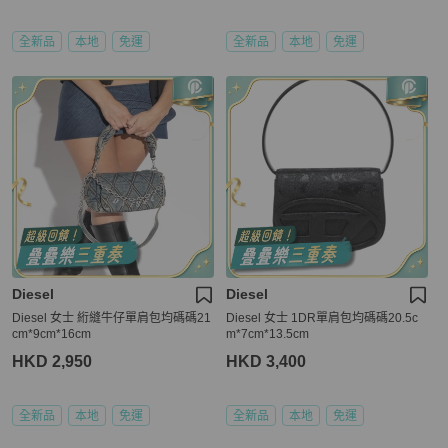
全新品
本地
免運
全新品
本地
免運
Diesel
Diesel
Diesel 女士 絎縫牛仔單肩包均碼碼21
Diesel 女士 1DR單肩包均碼碼20.5c
cm*9cm*16cm
m*7cm*13.5cm
HKD 2,950
HKD 3,400
全新品
本地
免運
全新品
本地
免運