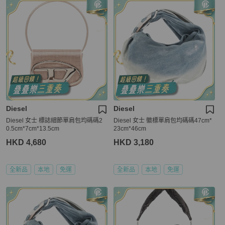
Diesel
Diesel
Diesel 女士 標誌細節單肩包均碼碼2
Diesel 女士 徽標單肩包均碼碼47cm*
0.5cm*7cm*13.5cm
23cm*46cm
HKD 4,680
HKD 3,180
全新品
本地
免運
全新品
本地
免運