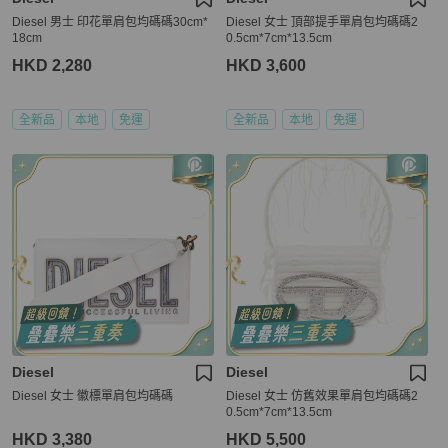
Diesel 男士 印花單肩包均碼碼30cm*
Diesel 女士 頂部提手單肩包均碼碼2
18cm
0.5cm*7cm*13.5cm
HKD 2,280
HKD 3,600
全新品
本地
免運
全新品
本地
免運
Diesel
Diesel
Diesel 女士 徽標單肩包均碼碼
Diesel 女士 仿舊效果單肩包均碼碼2
0.5cm*7cm*13.5cm
HKD 3,380
HKD 5,500