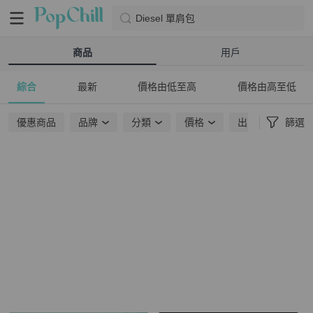
Diesel 單肩包
商品
用戶
綜合
最新
價格由低至高
價格由高至低
優惠商品
品牌
分類
價格
出貨地點
篩選