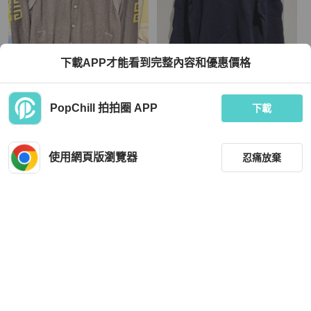
下載APP才能看到完整內容和優惠價格
Givenchy
Givenchy
PopChill 拍拍圈 APP
紀梵希全羊毛棒球外套，M號，只有
Givenchy Blue Stars Sweater 衛衣
下載
試穿，因為我個人太胖感覺穿起來有
小，建議85公斤以下，上身胸圍110
HKD 8,135
HKD 2,250
公分以下的朋友比較適合
現折 200
使用網頁版瀏覽器
忍痛放棄
全新品
台灣
免運
全新品
本地
免運
篩選
重設
品牌