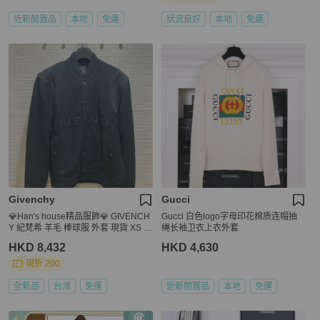
近新閒置品
本地
免運
狀況良好
本地
免運
Givenchy
Gucci
💎Han's house精品服飾💎 GIVENCH
Gucci 白色logo字母印花棉质连帽抽
Y 紀梵希 羊毛 棒球服 外套 現貨 XS ~
绳长袖卫衣上衣外套
M 原價62500
HKD 8,432
HKD 4,630
現折 200
全新品
台灣
免運
近新閒置品
本地
免運