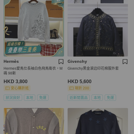
Hermès
Givenchy
Hermes愛馬仕長袖白色飛馬衛衣，M
Givenchy黑金滚边印花棉服外套
碼 98新
HKD 3,800
HKD 5,600
安心購折抵
現折 200
狀況良好
本地
免運
近新閒置品
本地
免運