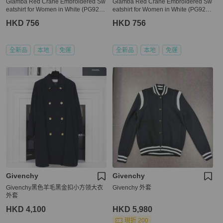
Giamba Red Crane Embroidered Sw
Giamba Red Crane Embroidered Sw
eatshirt for Women in White (PG9220
eatshirt for Women in White (PG9220
-0250-40)
-0250-42)
HKD 756
HKD 756
全新品
本地
免運
全新品
本地
免運
Givenchy
Givenchy
Givenchy黑色羊毛黑金扣小方领大衣
Givenchy 外套
外套
HKD 4,100
HKD 5,980
現折 200