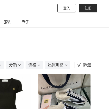
登入
註冊
服裝
鞋子
分類
價格
出貨地點
篩選