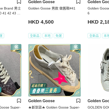
Golden Goose
Golden Go
uxe Brand 男士
Golden Goose 男款 做舊鞋#41
Golden Goos
1 42 43 44
6
HKD 4,500
HKD 2,1
運
全新品
本地
免運
全新品
本
Golden Goose
Golden Go
oose Super-
🔥新到貨🔥 Golden Goose Super-
GOLDEN GOO