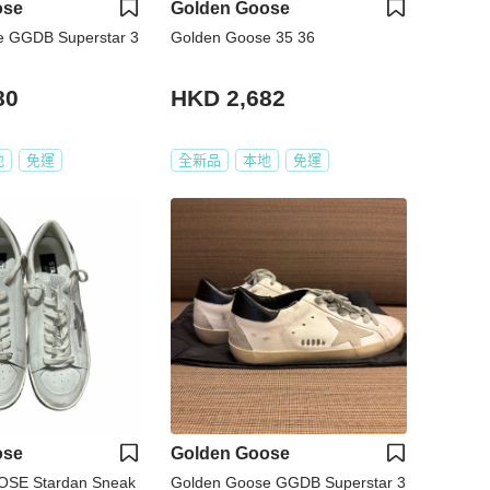
ose
Golden Goose
e GGDB Superstar 3
Golden Goose 35 36
80
HKD 2,682
地
免運
全新品
本地
免運
ose
Golden Goose
SE Stardan Sneak
Golden Goose GGDB Superstar 3