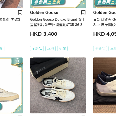
Golden Goose
Golden Go
動鞋 男碼3
Golden Goose Deluxe Brand 女士
🔥新到貨🔥 Gol
星星貼片系帶休閒運動鞋35 36 37
Star 皮革圓頭低
38
0102-F005358
HKD 3,400
HKD 4,0
39
運
全新品
本地
免運
全新品
本