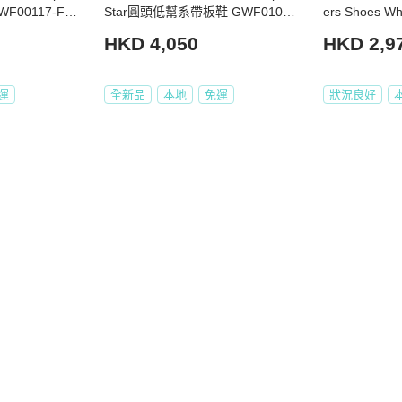
Star圓頭低幫系帶板鞋 GWF01026
ers Shoes Whi
 37 38 39
-F007997-83237 Size 36 37 38 3
HKD 4,050
HKD 2,9
9
運
全新品
本地
免運
狀況良好