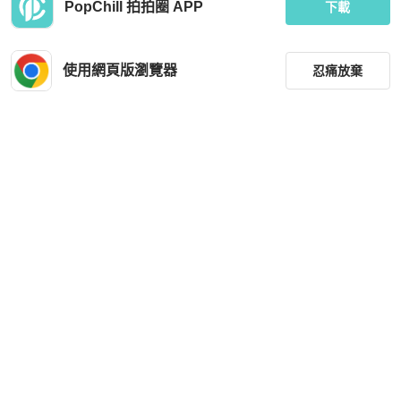
PopChill 拍拍圈 APP
下載
使用網頁版瀏覽器
忍痛放棄
篩選
重設
品牌
分類
尺寸
價格
商品狀況