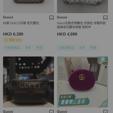
Gucci
Gucci
95新 GUCCI古馳 老花腰包
Gucci古馳虎頭腰包 虎頭包 肖戰同款
經典老花腰包單層 🈚附件
HKD 6,399
HKD 4,999
現折 200
近新閒置品
本地
免運
近新閒置品
本地
免運
Gucci
Gucci