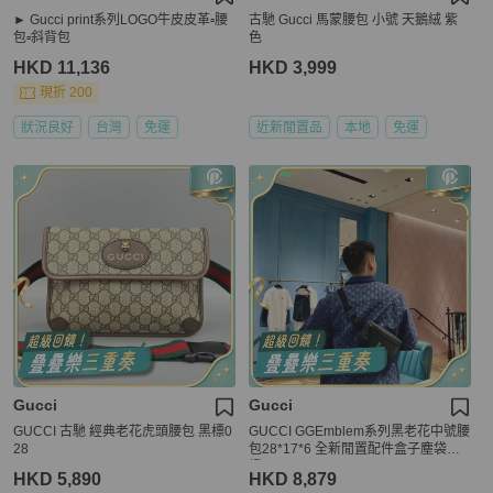
► Gucci print系列LOGO牛皮皮革▫️腰
古馳 Gucci 馬蒙腰包 小號 天鵝絨 紫
包▫️斜背包
色
HKD 11,136
HKD 3,999
現折 200
狀況良好
台灣
免運
近新閒置品
本地
免運
Gucci
Gucci
GUCCI 古馳 經典老花虎頭腰包 黑標0
GUCCI GGEmblem系列黑老花中號腰
28
包28*17*6 全新閒置配件盒子塵袋購
證
HKD 5,890
HKD 8,879