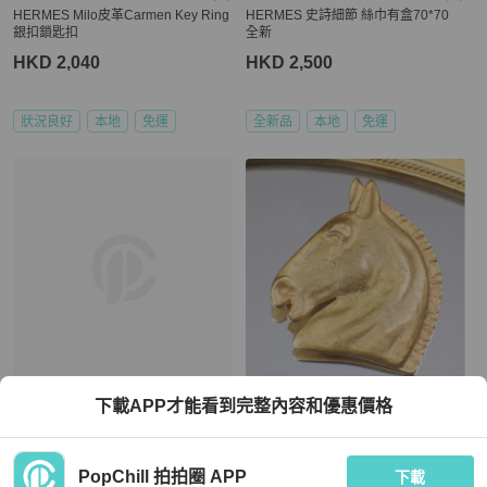
HERMES Milo皮革Carmen Key Ring
HERMES 史詩細節 絲巾有盒70*70
銀扣鎖匙扣
全新
HKD 2,040
HKD 2,500
狀況良好
本地
免運
全新品
本地
免運
Hermès
Hermès
下載APP才能看到完整內容和優惠價格
HERMES 【激減優惠】Swift皮革/鍍
Hermes素金马头形状胸针
金As de Coeur Earrings耳環
HKD 2,555
HKD 9,100
PopChill 拍拍圈 APP
下載