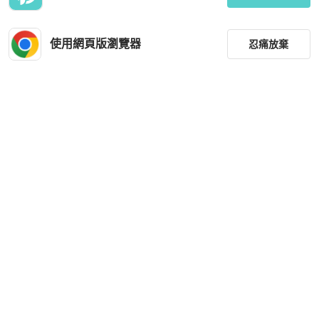
現折 200
狀況良好
本地
免運
近新閒置品
本地
免運
使用網頁版瀏覽器
忍痛放棄
篩選
重設
品牌
分類
Hermès
Hermès
HERMES 18K玫瑰金鑽石玫瑰金CHA
Hermes 羊毛長袖衫
INEDANCRECHAOS豬鼻子手鏈SH1
尺寸
8K/手鍊／手環
HKD 55,199
HKD 3,980
價格
現折 2,000
狀況良好
本地
免運
狀況良好
本地
免運
商品狀況