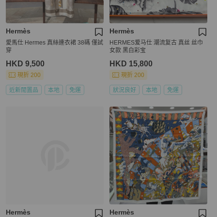
Hermès
Hermès
愛馬仕 Hermes 真絲連衣裙 38碼 僅試
HERMES爱马仕 潮流复古 真丝 丝巾
穿
女款 黑白彩宝
HKD 9,500
HKD 15,800
現折 200
現折 200
近新閒置品
本地
免運
狀況良好
本地
免運
Hermès
Hermès