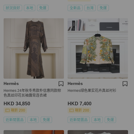
狀況良好
本地
免運
全新品
台灣
免運
Hermès
Hermès
Hermes 24年秋冬秀款朴信惠同款棕
Hermes绿色果实花卉真丝衬衫
色真丝印花长袖露背连衣裙
HKD 34,850
HKD 7,400
現折 200
現折 200
近新閒置品
本地
免運
近新閒置品
本地
免運