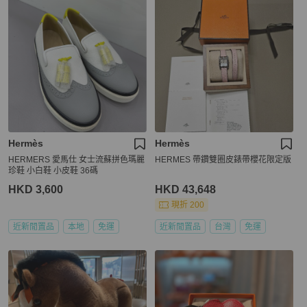
Hermès
Hermès
HERMERS 愛馬仕 女士流蘇拼色瑪麗
HERMES 帶鑽雙圈皮錶帶櫻花限定版
珍鞋 小白鞋 小皮鞋 36碼
HKD 3,600
HKD 43,648
現折 200
近新閒置品
本地
免運
近新閒置品
台灣
免運