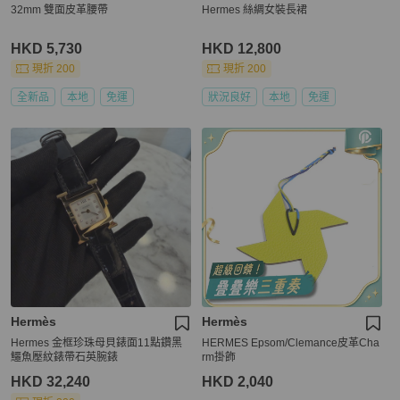
32mm 雙面皮革腰帶
Hermes 絲綢女裝長裙
HKD 5,730
HKD 12,800
現折 200
現折 200
全新品
本地
免運
狀況良好
本地
免運
Hermès
Hermès
Hermes 金框珍珠母貝錶面11點鑽黑
HERMES Epsom/Clemance皮革Cha
鱷魚壓紋錶帶石英腕錶
rm掛飾
HKD 32,240
HKD 2,040