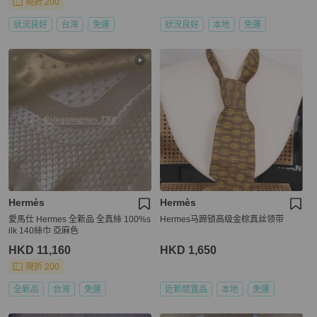
現折 200
狀況良好
台灣
免運
狀況良好
本地
免運
Hermès
Hermès
愛馬仕 Hermes 全新品 全真絲 100%s
Hermes马蹄锁高级金棕真丝领带
ilk 140絲巾 亞麻色
HKD 11,160
HKD 1,650
現折 200
全新品
台灣
免運
近新閒置品
本地
免運