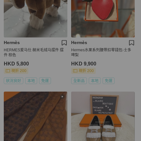
Hermès
Hermès
HERMES爱马仕 赫米毛绒马摆件 摆
Hermes水果系列腰帶扣零錢包-士多
件 棕色
啤梨
HKD 5,800
HKD 9,900
現折 200
現折 200
狀況良好
本地
免運
全新品
本地
免運