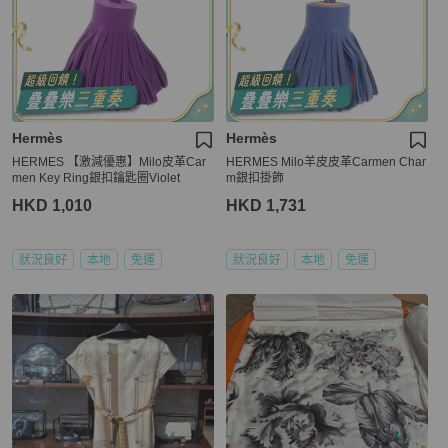
Hermès
Hermès
HERMES 【激減優惠】Milo皮革Car
HERMES Milo羊皮皮革Carmen Char
men Key Ring銀扣鑰匙圈Violet
m銀扣掛飾
HKD 1,010
HKD 1,731
狀況良好
本地
免運
狀況良好
本地
免運