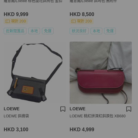
羅意威/Loewe 棕色提花斜挎包 金扣
羅意威/Loewe 斜垮包 🈚附件
HKD 9,999
HKD 8,500
現折 200
現折 200
近新閒置品
本地
免運
狀況良好
本地
免運
LOEWE
LOEWE
LOEWE 斜揹袋
LOEWE 桃紅拼深紅斜孭包 XB680
HKD 3,100
HKD 4,999