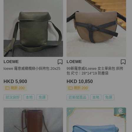
LOEWE
LOEWE
loewe 羅意威橄欖綠小斜挎包 20x25
99新羅意威/Loewe 女士單肩包 斜挎
包 尺寸：28*14*19 防塵袋
HKD 5,900
HKD 10,850
現折 200
現折 200
狀況良好
本地
免運
近新閒置品
本地
免運