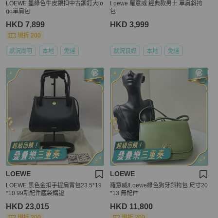
LOEWE 墨綠色牛皮銀扣中古鉚釘大lo
Loewe 羅意威 經典款男士 單肩斜挎
go單肩包
包
HKD 7,899
HKD 3,999
現折 200
狀況尚可
本地
免運
狀況良好
本地
免運
LOEWE
LOEWE
LOEWE 黑色金扣手提肩背包23.5*19
羅意威/Loewe綠色狗牙斜挎包 尺寸20
*10 99新配件塵袋購證
*13 無配件
HKD 23,015
HKD 11,800
現折 200
現折 200