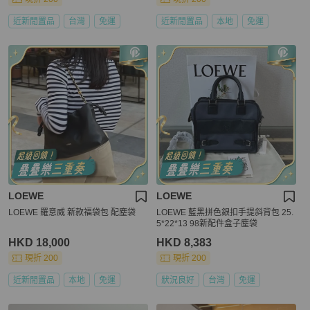
近新閒置品
台灣
免運
近新閒置品
本地
免運
LOEWE
LOEWE
LOEWE 羅意威 新款福袋包 配塵袋
LOEWE 藍黑拼色銀扣手提斜背包 25.
5*22*13 98新配件盒子塵袋
HKD 18,000
HKD 8,383
現折 200
現折 200
近新閒置品
本地
免運
狀況良好
台灣
免運