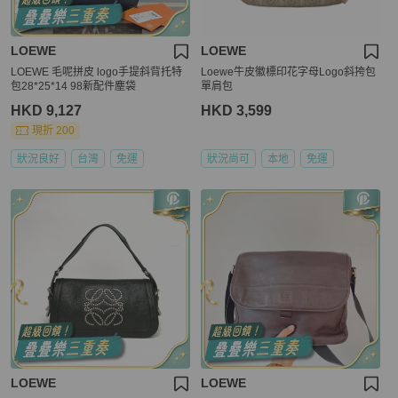
LOEWE
LOEWE
LOEWE 毛呢拼皮 logo手提斜背托特
Loewe牛皮徽標印花字母Logo斜挎包
包28*25*14 98新配件塵袋
單肩包
HKD 9,127
HKD 3,599
現折 200
狀況良好
台灣
免運
狀況尚可
本地
免運
LOEWE
LOEWE