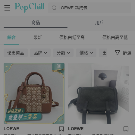
LOEWE 斜挎包
商品
用戶
綜合
最新
價格由低至高
價格由高至低
優惠商品
品牌
分類
價格
出貨地點
篩選
LOEWE
LOEWE