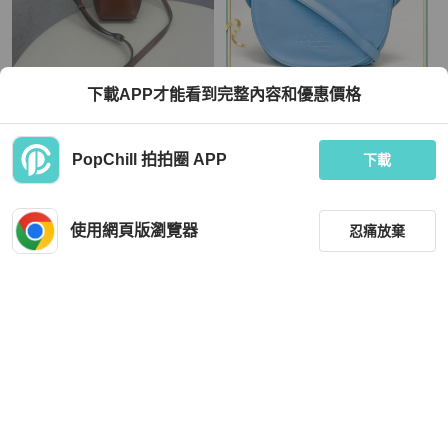
下載APP才能看到完整內容和優惠價格
LOEWE
LOEWE
PopChill 拍拍圈 APP
Loewe crossbody Bag
LOEWE 藍色牛皮馬鞍半月斜挎包
下載
HKD 3,582
HKD 4,399
使用網頁版瀏覽器
忍痛放棄
狀況良好
本地
免運
狀況尚可
本地
免運
篩選
重設
品牌