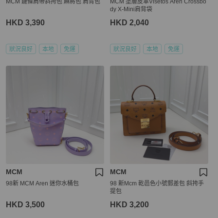
MCM 鏈條肩帶斜挎包 麻將包 肩背包
MCM 塗層皮革Visetos Aren Crossbo
dy X-Mini肩背袋
HKD 3,390
HKD 2,040
狀況良好
本地
免運
狀況良好
本地
免運
MCM
MCM
98新 MCM Aren 迷你水桶包
98 新Mcm 乾邑色小號郵差包 斜挎手
提包
HKD 3,500
HKD 3,200