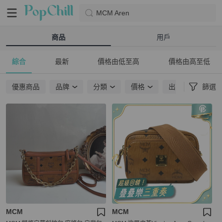
MCM Aren
商品
用戶
綜合
最新
價格由低至高
價格由高至低
優惠商品
品牌
分類
價格
出貨地點
篩選
MCM
MCM