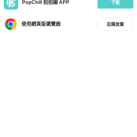
PopChill 拍拍圈 APP
Mcm backpack Black
McM經典時尚乾邑色老花金扣馬鞍包
下載
斜挎包單肩包/95新/尺寸：20*20cm
HKD 3,000
HKD 3,300
使用網頁版瀏覽器
忍痛放棄
近新閒置品
本地
免運
近新閒置品
本地
免運
篩選
重設
品牌
分類
尺寸
MCM
MCM
Mcm Mmk 5SVE97 Stark Special Co
MCM
gnac / CO001 Pvc Mini Backpacks S
價格
hw
HKD 6,511
HKD 3,900
商品狀況
現折 200