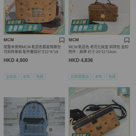
MCM
MCM
閒置未使用MCM 乾邑色郵差馬鞍包
MCM 乾邑色 老花化妝盒 斜挎包 金扣
可斜挎單肩 配件塵袋尺寸21*8*18
附件：肩帶 尺寸:20*11*10cm
HKD 4,900
HKD 4,836
全新品
本地
免運
近新閒置品
本地
免運