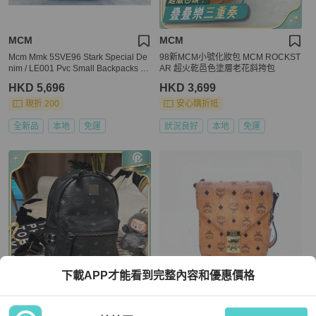
MCM
MCM
Mcm Mmk 5SVE96 Stark Special De
98新MCM小號化妝包 MCM ROCKST
nim / LE001 Pvc Small Backpacks S
AR 超火乾邑色塗層老花斜挎包
hw
HKD 5,696
HKD 3,699
現折 200
安心購折抵
全新品
本地
免運
狀況良好
本地
免運
下載APP才能看到完整內容和優惠價格
MCM
MCM