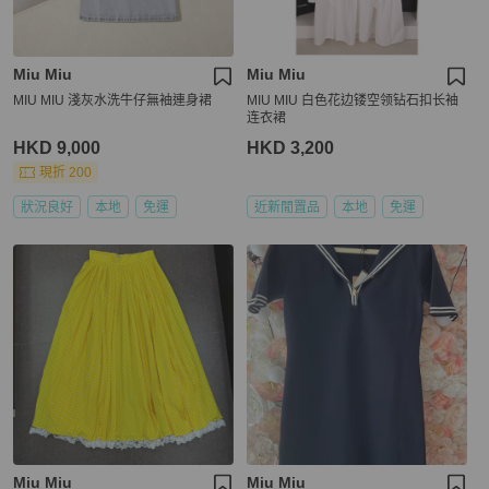
Miu Miu
Miu Miu
MIU MIU 淺灰水洗牛仔無袖連身裙
MIU MIU 白色花边镂空领钻石扣长袖
连衣裙
HKD 9,000
HKD 3,200
現折 200
狀況良好
本地
免運
近新閒置品
本地
免運
Miu Miu
Miu Miu