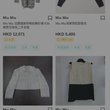
Miu Miu
Miu Miu
Miu Miu 法蘭絨迷你格紋襯衫裙 #36
Miu Miu海軍領短款衛衣
棉質灰棕色二手女裝
HKD 12,071
HKD 5,400
9 折
現折 200
狀況良好
日本
免運
狀況良好
本地
免運
Miu Miu
Miu Miu