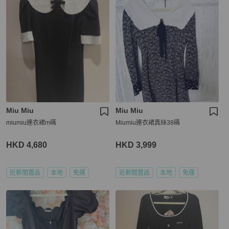
Miu Miu
Miu Miu
miumiu連衣裙m碼
Miumiu連衣裙真絲38碼
HKD 4,680
HKD 3,999
近新閒置品
本地
免運
近新閒置品
本地
免運