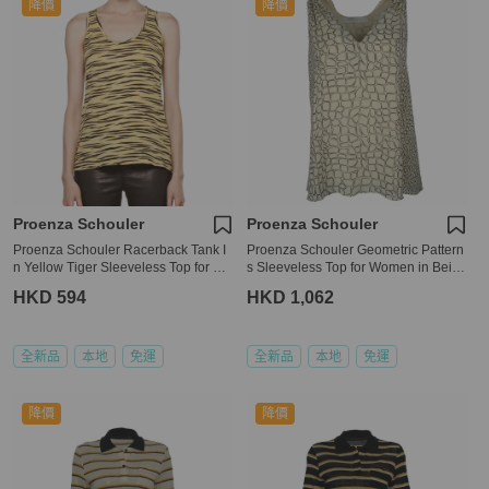
降價
降價
Proenza Schouler
Proenza Schouler
Proenza Schouler Racerback Tank I
Proenza Schouler Geometric Pattern
n Yellow Tiger Sleeveless Top for Wo
s Sleeveless Top for Women in Beig
men in Yellow (R122432-JCP01S-20
e (R122426-BSP05-20107-2)
HKD 594
HKD 1,062
602-L)
全新品
本地
免運
全新品
本地
免運
降價
降價