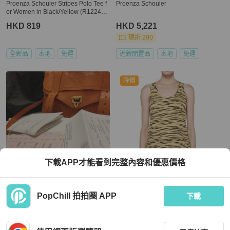
Proenza Schouler Stripes Polo Tee f
Proenza Schouler
or Women in Black/Yellow (R122415
-JCP05-10203-2)
HKD 819
HKD 5,221
現折 200
全新品
本地
免運
近新閒置品
本地
免運
降價
下載APP才能看到完整內容和優惠價格
Proenza Schouler
Proenza Schouler
PopChill 拍拍圈 APP
PROENZA SCHOULER ps1 中尺寸
Proenza Schouler Racerback Tank I
下載
經典包
n Yellow Tiger Sleeveless Top for Wo
men in Yellow (R122432-JCP01S-20
HKD 8,680
HKD 594
602-S)
現折 200