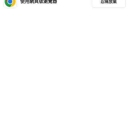
使用網頁版瀏覽器
忍痛放棄
狀況良好
台灣
免運
全新品
本地
免運
降價
篩選
重設
品牌
分類
尺寸
Proenza Schouler
Proenza Schouler
Proenza Schouler Stripes Polo Tee f
Proenza Schouler PS1 LEATHER C
or Women in Beige/Yellow (R122415
ROSSBODY BAG
價格
-JCP05-10904-2)
HKD 864
HKD 4,800
商品狀況
全新品
本地
免運
近新閒置品
本地
免運
出貨地點