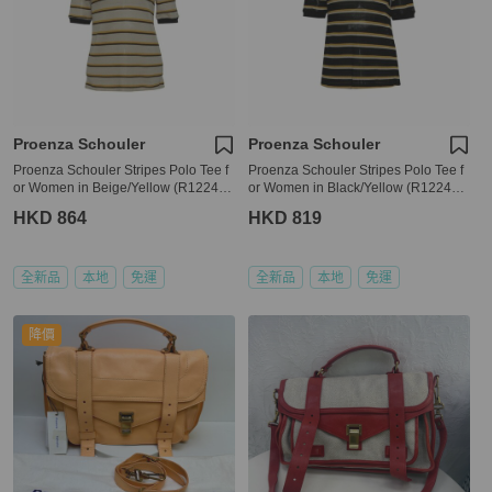
Proenza Schouler
Proenza Schouler
Proenza Schouler Stripes Polo Tee f
Proenza Schouler Stripes Polo Tee f
or Women in Beige/Yellow (R122415
or Women in Black/Yellow (R122415
-JCP05-10904-0)
-JCP05-10203-4)
HKD 864
HKD 819
全新品
本地
免運
全新品
本地
免運
降價