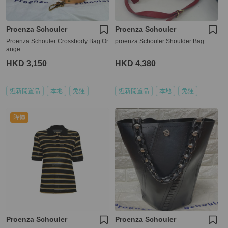
Proenza Schouler
Proenza Schouler
Proenza Schouler Crossbody Bag Or
proenza Schouler Shoulder Bag
ange
HKD 3,150
HKD 4,380
近新閒置品
本地
免運
近新閒置品
本地
免運
降價
Proenza Schouler
Proenza Schouler