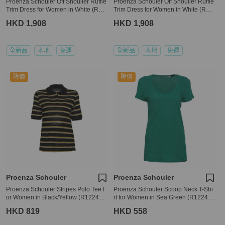
Proenza Schouler Off Shouiler Ruffle
Proenza Schouler Off Shouiler Ruffle
Trim Dress for Women in White (R17
Trim Dress for Women in White (R17
1374-SC028-00100-2,6)
1374-SC028-00100-2)
HKD 1,908
HKD 1,908
全新品
本地
免運
全新品
本地
免運
降價
降價
Proenza Schouler
Proenza Schouler
Proenza Schouler Stripes Polo Tee f
Proenza Schouler Scoop Neck T-Shi
or Women in Black/Yellow (R122415
rt for Women in Sea Green (R12243
-JCP05-10203-0)
3-JC01S-00505-S)
HKD 819
HKD 558