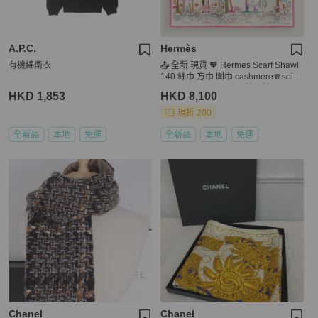
A.P.C.
Hermès
有機綿衛衣
📤 全新 現貨 🧡 Hermes Scarf Shawl
140 絲巾 方巾 圍巾 cashmere🧣soie
cinq forets primaire 原始五林
HKD 1,853
HKD 8,100
現折 200
全新品
本地
免運
全新品
本地
免運
Chanel
Chanel