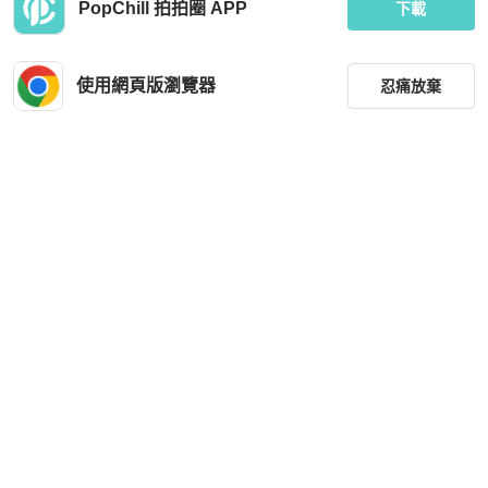
PopChill 拍拍圈 APP
下載
使用網頁版瀏覽器
忍痛放棄
篩選
重設
品牌
分類
尺寸
價格
商品狀況