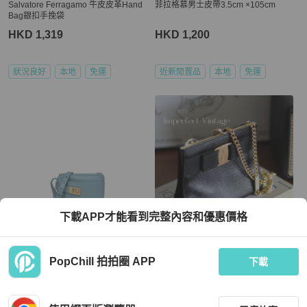
Salvatore Ferragamo 牛皮皮革Hand
菲拉格慕男士皮帶3.5cm ×105cm
Bag銀扣手挽袋
HKD 1,319
HKD 1,200
狀況良好
本地
免運
近新閒置品
本地
免運
下載APP才能看到完整內容和優惠價格
Salvatore Ferragamo
Salvatore Ferragamo
PopChill 拍拍圈 APP
小牛皮斜揹袋
Ferragamo蜥蜴皮口金包
下載
HKD 9,450
HKD 2,980
現折 200