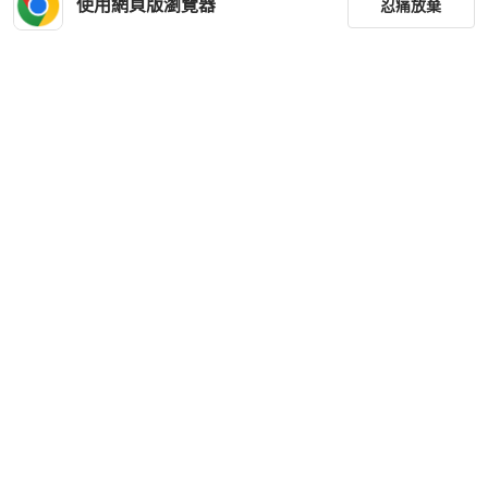
使用網頁版瀏覽器
忍痛放棄
全新品
本地
免運
狀況良好
本地
免運
篩選
重設
品牌
分類
尺寸
Salvatore Ferragamo
Salvatore Ferragamo
Salvatore Ferragamo Trifolio 鴕鳥皮
Ferragamo博物馆系列黑金蜥蜴皮马
手提/肩背包（亮銀）
蹄扣手提包单肩包
價格
HKD 24,304
HKD 10,600
商品狀況
現折 200
現折 200
近新閒置品
台灣
免運
近新閒置品
本地
免運
出貨地點