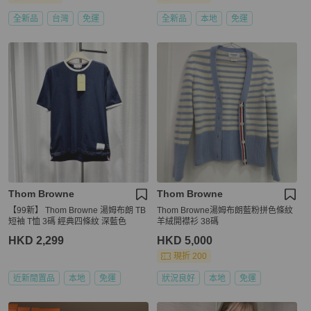
全新品
台灣
免運
全新品
本地
免運
Thom Browne
Thom Browne
【99新】 Thom Browne 湯姆布朗 TB
Thom Browne湯姆布朗藍粉拼色條紋
短袖 T恤 3碼 經典四條紋 深藍色
羊絨開襟衫 38碼
HKD 2,299
HKD 5,000
現折 200
近新閒置品
本地
免運
狀況良好
本地
免運