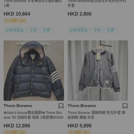
Thom Browne 羊毛單排扣V領針織衫
Thom Browne黑白条纹羊毛针织开衫
1碼
外套
HKD 10,664
HKD 2,800
現折 200
近新閒置品
台灣
免運
近新閒置品
本地
免運
Thom Browne
Thom Browne
💎Han's house精品服飾💎THom Bro
Thom Browne 湯姆布朗 夾克外套 條
wne TB 羽絨外套 現貨 2號原價85000
紋網眼 滌綸 灰色
HKD 12,896
HKD 5,899
現折 200
現折 200