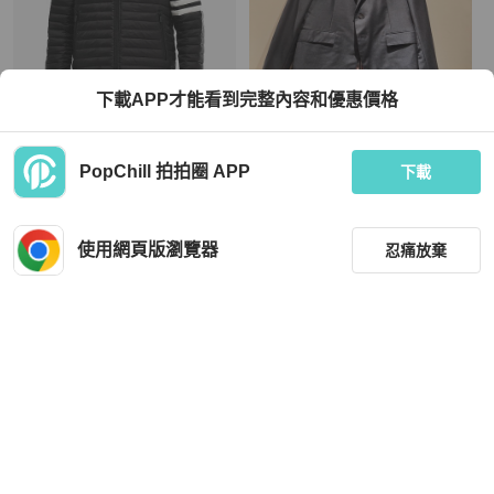
下載APP才能看到完整內容和優惠價格
Thom Browne
Thom Browne
PopChill 拍拍圈 APP
💎Han's house精品服飾💎 THom Bro
Thom Browne
下載
wne TB羽絨 連帽 外套 黑 現貨3 原價
60000
HKD 10,168
HKD 8,928
現折 200
現折 200
使用網頁版瀏覽器
忍痛放棄
全新品
台灣
免運
近新閒置品
台灣
免運
篩選
重設
品牌