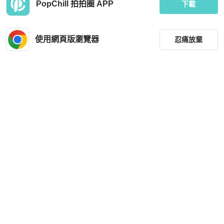
PopChill 拍拍圈 APP
Thom Browne 男士 長袖開衫0 1 2 3 4
tb毛衣 size 4 全新
下載
5碼
HKD 7,700
HKD 4,050
現折 200
使用網頁版瀏覽器
忍痛放棄
全新品
本地
免運
全新品
本地
免運
篩選
重設
品牌
分類
尺寸
Thom Browne
Thom Browne
Thom Browne 男款 牛津布 短袖襯衫
Thom Browne 男女同款 經典條紋運
#1 2 3 4
動褲0 1 2 3 4 5
價格
HKD 4,666
HKD 4,000
商品狀況