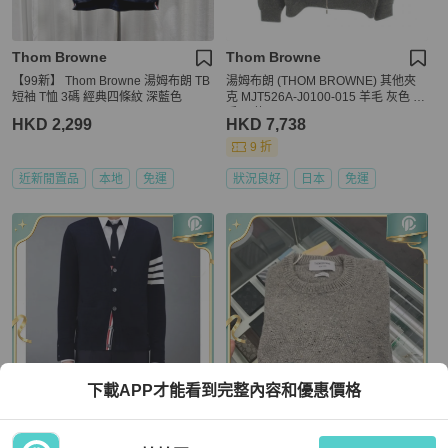
Thom Browne
Thom Browne
【99新】 Thom Browne 湯姆布朗 TB
湯姆布朗 (THOM BROWNE) 其他夾
短袖 T恤 3碼 經典四條紋 深藍色
克 MJT526A-J0100-015 羊毛 灰色 二
手 男款
HKD 2,299
HKD 7,738
9 折
近新閒置品
本地
免運
狀況良好
日本
免運
下載APP才能看到完整內容和優惠價格
Thom Browne
Thom Browne