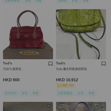
近新閒置品
台灣
免運
全新品
台灣
免運
Tod's
Tod's
TOD'S 肩背包
Tods 義大利蛇皮斜背包
HKD 900
HKD 10,912
現折 200
狀況尚可
本地
免運
近新閒置品
台灣
免運