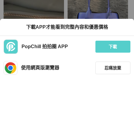
下載APP才能看到完整內容和優惠價格
PopChill 拍拍圈 APP
下載
Tod's
Tod's
Tod’s T Timeless 真皮肩背包｜鼠尾
TODS 寶藏藍 牛皮 肩背包 購物包 托
草綠｜近全新｜附件齊全 💚 出售 To
特包 BOOKTOTE 公事包
使用網頁版瀏覽器
忍痛放棄
d’s T Timeless 真皮肩背包
HKD 9,871
HKD 8,804
現折 200
現折 200
狀況良好
台灣
免運
狀況良好
台灣
免運
篩選
重設
品牌