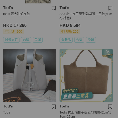
Tod's
Tod's
tod’s 義大利蛇皮包
Apa 小牛皮三層手提/斜背二用包(Micr
o)(棕色)
HKD 17,360
HKD 8,594
現折 200
現折 200
狀況尚可
台灣
免運
全新品
台灣
免運
Tod's
Tod's
Tods
Tod's 女士 磁扣手提包均碼碼42cm*1
3cm*27cm