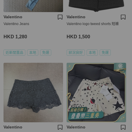
Valentino
Valentino
Valentino Jeans
Valentino logo tweed shorts 短褲
HKD 1,280
HKD 1,500
近新閒置品
本地
免運
狀況良好
本地
免運
Valentino
Valentino