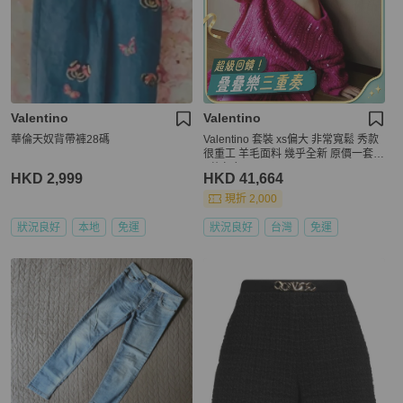
Valentino
Valentino
華倫天奴背帶褲28碼
Valentino 套裝 xs偏大 非常寬鬆 秀款
很重工 羊毛面料 幾乎全新 原價一套4
0萬左右
HKD 2,999
HKD 41,664
現折 2,000
狀況良好
本地
免運
狀況良好
台灣
免運