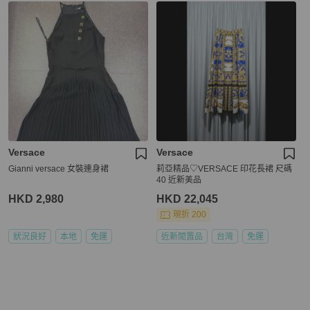
Versace
Versace
Gianni versace 女裝連身裙
莉亞精品♡VERSACE 印花長裙 尺碼
40 近新美品
HKD 2,980
HKD 22,045
現折 200
狀況良好
本地
免運
近新閒置品
台灣
免運