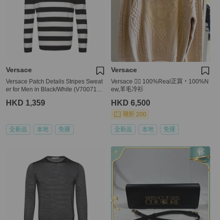
Versace
Versace
Versace Patch Details Stripes Sweat
Versace 👍🏻 100%Real正貨，100%N
er for Men in Black/White (V700715-
ew,羊毛冷衫
VK00209-V2005-L)
HKD 1,359
HKD 6,500
現折 200
全新品
本地
免運
全新品
本地
免運