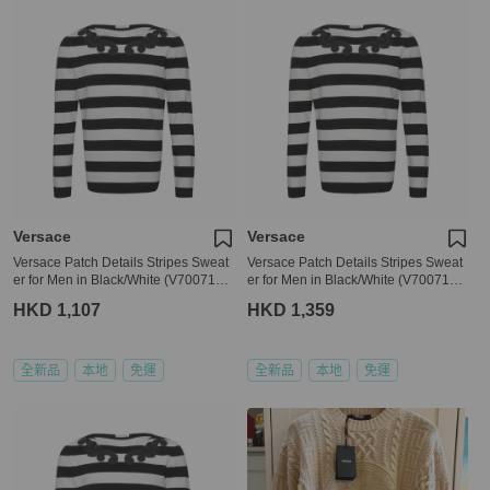
Versace
Versace
Versace Patch Details Stripes Sweat
Versace Patch Details Stripes Sweat
er for Men in Black/White (V700715-
er for Men in Black/White (V700715-
VK00209-V2005-XXL)
VK00209-V2005-L,XXL,XXXL)
HKD 1,107
HKD 1,359
全新品
本地
免運
全新品
本地
免運