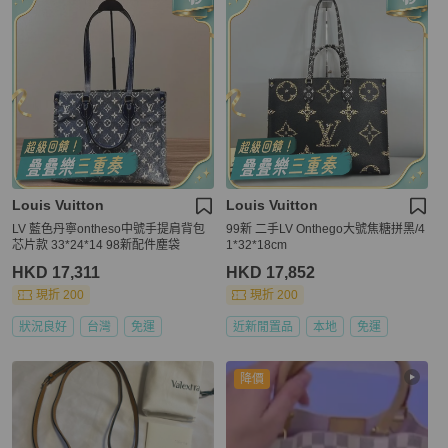
Louis Vuitton
Louis Vuitton
LV 藍色丹寧ontheso中號手提肩背包
99新 二手LV Onthego大號焦糖拼黑/4
芯片款 33*24*14 98新配件塵袋
1*32*18cm
HKD 17,311
HKD 17,852
現折 200
現折 200
狀況良好
台灣
免運
近新閒置品
本地
免運
降價