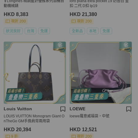
❣Longines 精鋼藍針優雅系列酒桶自
loro piana exra pocket 19 奶昔白 金
動機械錶
扣 二代 D扣 lp19
HKD 8,383
HKD 21,380
現折 200
現折 200
狀況良好
台灣
免運
全新品
本地
免運
Louis Vuitton
LOEWE
LOUIS VUITTON Monogram Giant O
loewe羅意威福袋，中號
nTheGo GM手挽肩背兩用袋
HKD 20,394
HKD 12,521
9 折
現折 200