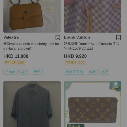
Valextra
Louis Vuitton
全新valextra nolo crossbody mini ba
路易威登 Damier Azur Giroratta 手提
g (Havana brown)
包 N41579 LV 正品
HKD 11,000
HKD 9,920
現折 200
現折 200
全新品
本地
免運
近新閒置品
台灣
免運