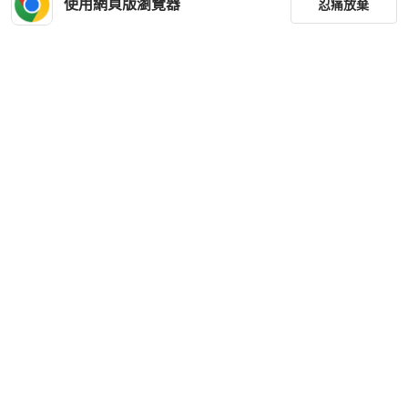
使用網頁版瀏覽器
忍痛放棄
狀況良好
台灣
免運
近新閒置品
本地
免運
篩選
重設
品牌
分類
尺寸
Louis Vuitton
Louis Vuitton
LOUIS VUITTON Damier Naviglio肩
Lv ONTHEGO 牛皮 漸變草莓牛奶BB
背袋
托特 尺寸約長19cm 寬9cm 高16cm
價格
HKD 4,100
HKD 25,500
商品狀況
現折 2,000
狀況良好
本地
免運
近新閒置品
本地
免運
出貨地點