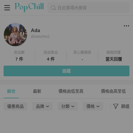
在此賣場內搜尋
Ada
@
adachiu2
商品數
商品售出
安心購通過
聊聊回覆
7 件
4 件
-
當天回覆
追蹤
綜合
最新
價格由低至高
價格由高至低
優惠商品
品牌
分類
價格
篩選