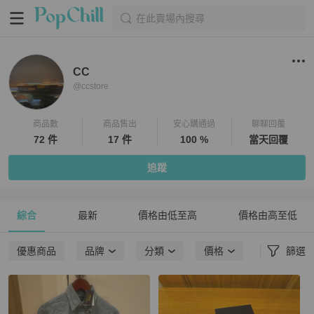
在此賣場內搜尋
CC
@
ccstore
商品數
商品售出
安心購通過
聊聊回覆
72 件
17 件
100 %
當天回覆
追蹤
綜合
最新
價格由低至高
價格由高至低
優惠商品
品牌
分類
價格
篩選