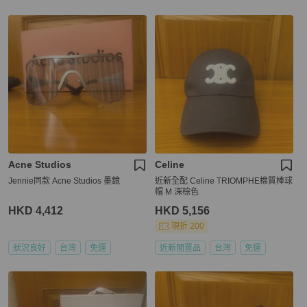
Acne Studios
Celine
Jennie同款 Acne Studios 墨鏡
近新全配 Celine TRIOMPHE棉質棒球
帽 M 深棕色
HKD 4,412
HKD 5,156
現折 200
狀況良好
台灣
免運
近新閒置品
台灣
免運