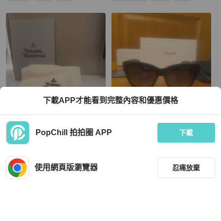
下載APP才能看到完整內容和優惠價格
Vivienne Westwood
Celine
PopChill 拍拍圈 APP
Vivienne Westwood 米白圍巾 全新 B
Celine 凱旋門logo墨鏡 全新
下載
abymonster Asa同款
HKD 1,414
HKD 3,695
使用網頁版瀏覽器
忍痛放棄
全新品
台灣
免運
全新品
台灣
免運