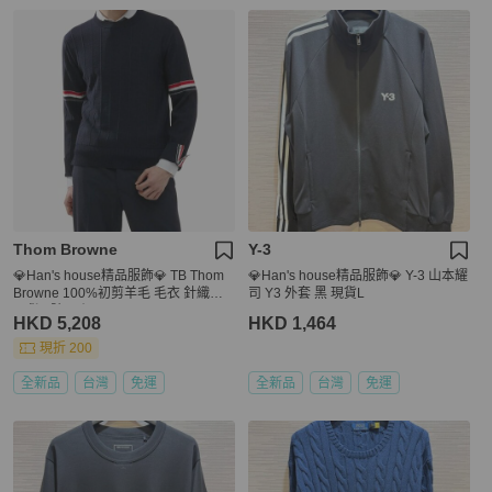
Thom Browne
Y-3
💎Han's house精品服飾💎 TB Thom
💎Han's house精品服飾💎 Y-3 山本耀
Browne 100%初剪羊毛 毛衣 針織衫
司 Y3 外套 黑 現貨L
現貨 4號 原價52900
HKD 5,208
HKD 1,464
現折 200
全新品
台灣
免運
全新品
台灣
免運