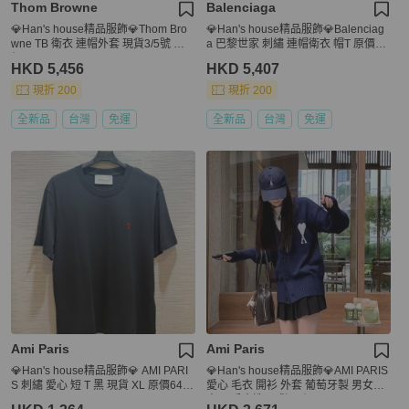
Thom Browne
Balenciaga
💎Han's house精品服飾💎Thom Bro
💎Han's house精品服飾💎Balenciag
wne TB 衛衣 連帽外套 現貨3/5號 原
a 巴黎世家 刺繡 連帽衛衣 帽T 原價29
價34200
800
HKD 5,456
HKD 5,407
現折 200
現折 200
全新品
台灣
免運
全新品
台灣
免運
Ami Paris
Ami Paris
💎Han's house精品服飾💎 AMI PARI
💎Han's house精品服飾💎AMI PARIS
S 刺繡 愛心 短 T 黑 現貨 XL 原價640
愛心 毛衣 開衫 外套 葡萄牙製 男女共
0
穿 可手水洗 現貨 原價21700