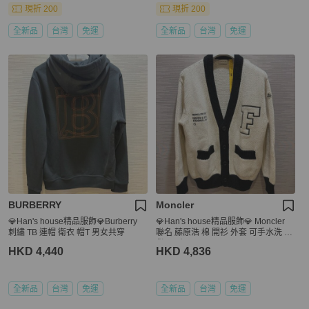
現折 200
現折 200
全新品
台灣
免運
全新品
台灣
免運
BURBERRY
Moncler
💎Han's house精品服飾💎Burberry
💎Han's house精品服飾💎 Moncler
刺繡 TB 連帽 衛衣 帽T 男女共穿
聯名 藤原浩 棉 開衫 外套 可手水洗 現
貨L 原價37500
HKD 4,440
HKD 4,836
全新品
台灣
免運
全新品
台灣
免運