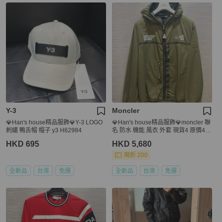
Y-3
Moncler
💎Han's house精品服飾💎Y-3 LOGO
💎Han's house精品服飾💎moncler 聯
刺繡 鴨舌帽 帽子 y3 H62984
名 防水 機能 風衣 外套 現貨4 原價40
500
HKD 695
HKD 5,680
現折 200
全新品
台灣
免運
全新品
台灣
免運