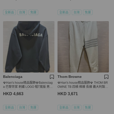
全新品
台灣
免運
全新品
台灣
免運
Balenciaga
Thom Browne
💎Han's house精品服飾💎Balenciag
💎Han's house精品服飾💎 THOM BR
a 巴黎世家 刺繡 LOGO 帽T寬版 男女
OWNE TB 四槓 棉褲 長褲 義大利製
共穿 葡萄牙製 現貨 XS ~ XXXL 原價3
現貨 S M 原價26900
HKD 4,663
HKD 3,671
4500
全新品
台灣
免運
全新品
台灣
免運