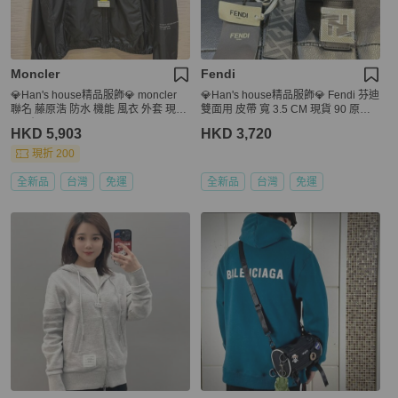
Moncler
Fendi
💎Han's house精品服飾💎 moncler
💎Han's house精品服飾💎 Fendi 芬迪
聯名 藤原浩 防水 機能 風衣 外套 現貨
雙面用 皮帶 寬 3.5 CM 現貨 90 原價1
4 原價40500
9400
HKD 5,903
HKD 3,720
現折 200
全新品
台灣
免運
全新品
台灣
免運