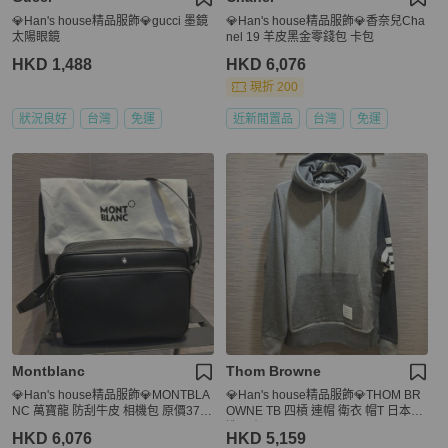
💎Han's house精品服飾💎gucci 墨鏡
💎Han's house精品服飾💎香奈兒Cha
太陽眼鏡
nel 19 羊皮黑金零錢包 卡包
HKD 1,488
HKD 6,076
現折 200
狀況良好
台灣
免運
近新閒置品
台灣
免運
Montblanc
Thom Browne
💎Han's house精品服飾💎MONTBLA
💎Han's house精品服飾💎THOM BR
NC 萬寶龍 防刮牛皮 相機包 原價378
OWNE TB 四槓 連帽 衛衣 帽T 日本製
00
造 原價30500
HKD 6,076
HKD 5,159