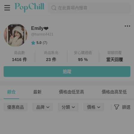
在此賣場內搜尋
Emily❤️
@
hannn4421
5.0
(
7
)
商品數
商品售出
安心購通過
聊聊回覆
1416 件
23 件
95 %
當天回覆
追蹤
綜合
最新
價格由低至高
價格由高至低
優惠商品
品牌
分類
價格
篩選