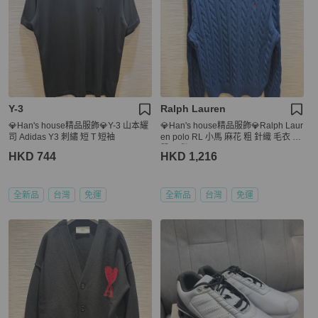
Y-3
Ralph Lauren
💎Han's house精品服飾💎Y-3 山本耀
💎Han's house精品服飾💎Ralph Laur
司 Adidas Y3 刺繡 短 T 短袖
en polo RL 小馬 麻花 粗 針織 毛衣 棉
質 現貨 XL
HKD 744
HKD 1,216
全新品
台灣
免運
全新品
台灣
免運