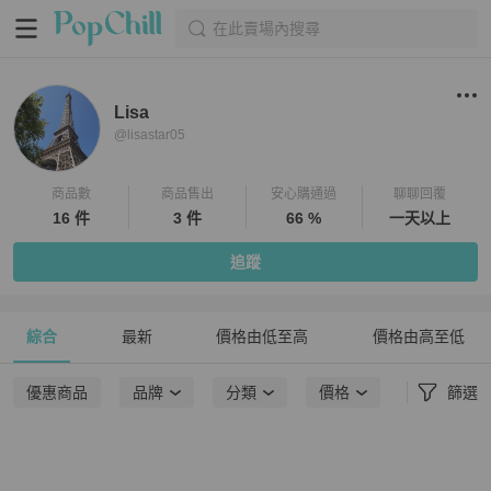
在此賣場內搜尋
Lisa
@
lisastar05
商品數
商品售出
安心購通過
聊聊回覆
16 件
3 件
66 %
一天以上
追蹤
綜合
最新
價格由低至高
價格由高至低
優惠商品
品牌
分類
價格
篩選