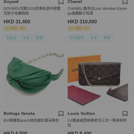
Goyard
Chanel
GOYARD/戈雅2026四季巡游中號櫻
CHANEL/香奈兒Lion Veniitien Earrin
花粉子母購物袋
gs滿鑽獅子耳環
HKD 31,400
HKD 310,000
現折 200
現折 200
全新品
本地
免運
狀況良好
本地
免運
Bottega Veneta
Louis Vuitton
BV/葆蝶家pouch綠色銀扣雲朵胸包
LV/路易威登經典老花三合一單肩斜挎
包
HKD 6,500
HKD 8,400