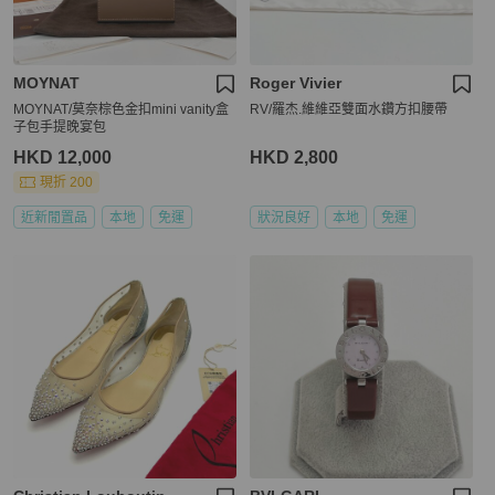
MOYNAT
Roger Vivier
MOYNAT/莫奈棕色金扣mini vanity盒
RV/羅杰.維維亞雙面水鑽方扣腰帶
子包手提晚宴包
HKD 12,000
HKD 2,800
現折 200
近新閒置品
本地
免運
狀況良好
本地
免運