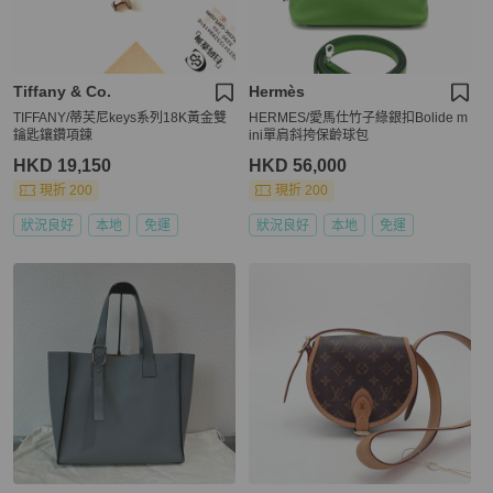
Tiffany & Co.
Hermès
TIFFANY/蒂芙尼keys系列18K黃金雙
HERMES/愛馬仕竹子綠銀扣Bolide m
鑰匙鑲鑽項鍊
ini單肩斜挎保齡球包
HKD 19,150
HKD 56,000
現折 200
現折 200
狀況良好
本地
免運
狀況良好
本地
免運