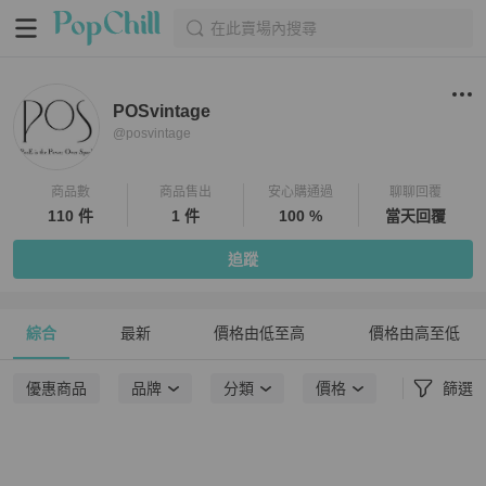
在此賣場內搜尋
POSvintage
@
posvintage
商品數
商品售出
安心購通過
聊聊回覆
110 件
1 件
100 %
當天回覆
追蹤
綜合
最新
價格由低至高
價格由高至低
優惠商品
品牌
分類
價格
篩選