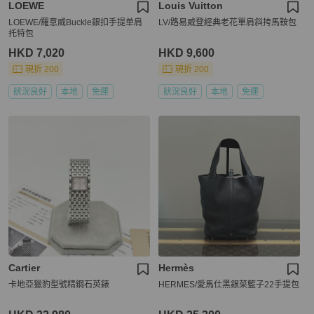
LOEWE
Louis Vuitton
LOEWE/羅意威Buckle銀扣手提单肩
LV/路易威登經典老花單肩斜挎馬鞍包
托特包
HKD 7,020
HKD 9,600
現折 200
現折 200
狀況良好
本地
免運
狀況良好
本地
免運
Cartier
Hermès
卡地亞獵豹型號精鋼石英錶
HERMES/愛馬仕黑銀菜籃子22手提包