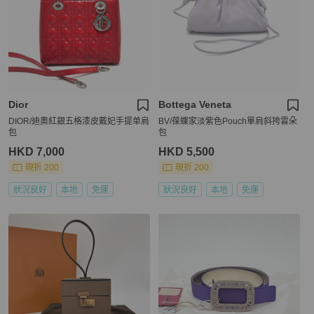
Dior
Bottega Veneta
DIOR/迪奧紅銀五格漆皮戴妃手提单肩
BV/葆蝶家淡紫色Pouch單肩斜挎雲朵
包
包
HKD 7,000
HKD 5,500
現折 200
現折 200
狀況良好
本地
免運
狀況良好
本地
免運