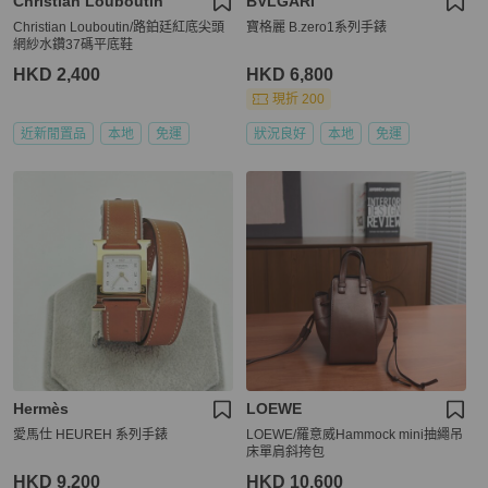
Christian Louboutin
BVLGARI
Christian Louboutin/路鉑廷紅底尖頭
寶格麗 B.zero1系列手錶
網紗水鑽37碼平底鞋
HKD 2,400
HKD 6,800
現折 200
近新閒置品
本地
免運
狀況良好
本地
免運
Hermès
LOEWE
愛馬仕 HEUREH 系列手錶
LOEWE/羅意威Hammock mini抽繩吊
床單肩斜挎包
HKD 9,200
HKD 10,600