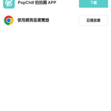
PopChill 拍拍圈 APP
下載
使用網頁版瀏覽器
忍痛放棄
篩選
重設
品牌
分類
尺寸
價格