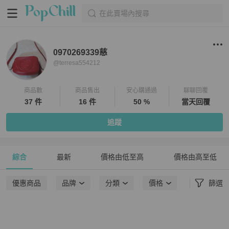
在此賣場內搜尋
0970269339慈
@
terresa554212
商品數
商品售出
安心購通過
聊聊回覆
37 件
16 件
50 %
當天回覆
追蹤
綜合
最新
價格由低至高
價格由高至低
優惠商品
品牌
分類
價格
篩選