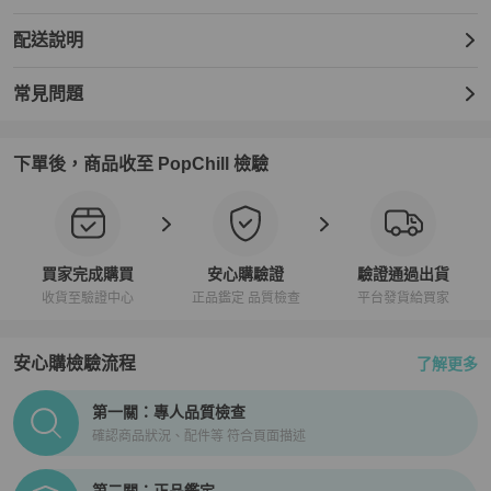
配送說明
常見問題
下單後，商品收至 PopChill 檢驗
買家完成購買
安心購驗證
驗證通過出貨
收貨至驗證中心
正品鑑定 品質檢查
平台發貨給買家
安心購檢驗流程
了解更多
PopChill拍拍圈正品驗證、安心購檢驗流程介紹
第一關：專人品質檢查
確認商品狀況、配件等 符合頁面描述
第二關：正品鑑定