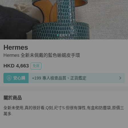
Hermes
Hermes 全新未佩戴的藍色蜥蜴皮手環
HKD 4,663
免運
安心購
+199 專人檢查品質、正貨鑑定
關於商品
關於
全新未使用,真的很好看,Q刻,尺寸S.但很有彈性,有盒和防塵袋,原價三
Hermes 全新未佩戴的藍色蜥蜴皮手環
商品詳情與購買須
萬多.