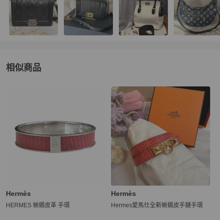
相似商品
更多相似
女士配件
推薦精品
Hermès
Hermès
HERMES 蜥蜴皮革 手環
Hermes愛馬仕全新蜥蜴皮手鏈手環