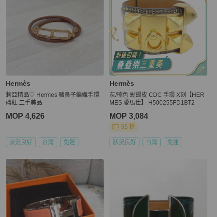
Hermès
Hermès
莉亞精品♡ Hermes 豬鼻子編織手環
灰/棕色 蜥蜴皮 CDC 手環 X刻【HER
磚紅 二手美品
MES 愛馬仕】 H500255FD1BT2
MOP 4,626
MOP 3,084
95 折
狀況良好
台灣
免運
狀況良好
台灣
免運