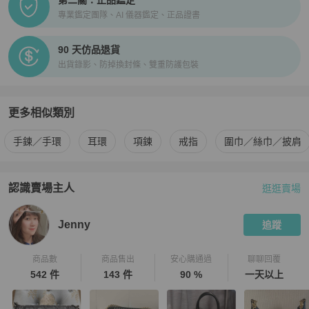
專業鑑定團隊、AI 儀器鑑定、正品證書
90 天仿品退貨
出貨錄影、防掉換封條、雙重防護包裝
更多相似類別
更多
女士配件
相似商品推薦
手鍊／手環
耳環
項鍊
戒指
圍巾／絲巾／披肩
認識賣場主人
逛逛賣場
PopChill 拍拍圈嚴選賣家
Jenny
介紹
Jenny
追蹤
商品數
商品售出
安心購通過
聊聊回覆
542 件
143 件
90 %
一天以上