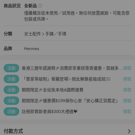
女士配件
商品狀態與細節
商品狀況
全新品
僅離櫃且從未使用／試用過。無任何放置痕跡，可能含原
包裝或吊牌。
全新品
女士配件
分類資訊
分類
女士配件
手鍊／手環
女士配件
/
手鍊／手環
推薦
精品
女士配件
品牌介紹
品牌
Hermes
活動
香港三週年感謝祭🎉消費即享重磅尊貴優惠，買越多、
領取
疊越多、賺越多🤑
活動
「賣家等級制」華麗登場✨按此解鎖星級成就👆🏻
領取
活動
期間限定🎉全站免本地&國際運費
領取
活動
期間限定🎉優惠價$199保你心安「安心購正貨鑑定」
領取
活動
註冊即賞新會員$300大禮遇💝
領取
付款方式