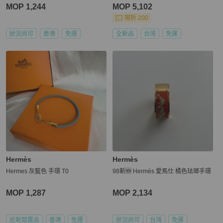
MOP 1,244
MOP 5,102
現折 200
狀況尚可
香港
免運
全新品
台灣
免運
Hermès
Hermès
Hermes 灰藍色 手環 T0
98新🆕 Hermès 愛馬仕 橘色珐瑯手環
MOP 1,287
MOP 2,134
近新閒置品
香港
免運
狀況尚可
台灣
免運