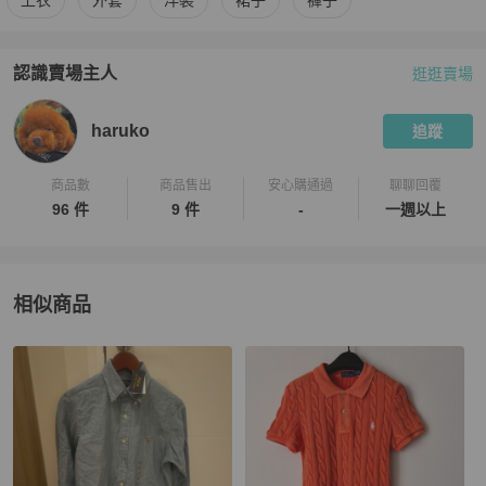
上衣
外套
洋裝
裙子
褲子
認識賣場主人
逛逛賣場
PopChill 拍拍圈嚴選賣家
haruko
介紹
haruko
追蹤
商品數
商品售出
安心購通過
聊聊回覆
96 件
9 件
-
一週以上
相似商品
更多相似
Polo Ralph Lauren
女裝
推薦精品