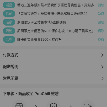
活動
香港三週年感謝祭🎉消費即享重磅尊貴優惠，買越多、
領取
疊越多、賺越多🤑
活動
「賣家等級制」華麗登場✨按此解鎖星級成就👆🏻
領取
活動
期間限定🎉全站免本地&國際運費
領取
活動
期間限定🎉優惠價$199保你心安「安心購正貨鑑定」
領取
活動
註冊即賞新會員$300大禮遇💝
領取
付款方式
配送說明
常見問題
下單後，商品收至 PopChill 檢驗