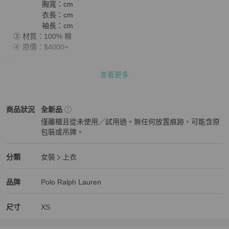
　　　　　胸寬：cm

　　　　　衣長：cm

　　　　　袖長：cm

　③ 材質：100% 棉

　④ 原價：$4000+

⚠️ 提醒一下：商品售出後不接受退換喔！下單前請三思～ʕ •ᴥ•ʔ如有
查看更多
任何問題都歡迎聊聊詢問唷～🤗💕
Polo Ralph Lauren
女裝
商品狀態與細節
商品狀況
全新品
僅離櫃且從未使用／試用過。無任何放置痕跡，可能含原
包裝或吊牌。
全新品
Polo Ralph Lauren
女裝
分類資訊
分類
女裝
上衣
女裝
/
上衣
推薦
Polo Ralph Lauren
Polo Ralph Lauren
精品
推薦清單
女裝
品牌介紹
品牌
Polo Ralph Lauren
尺寸
XS