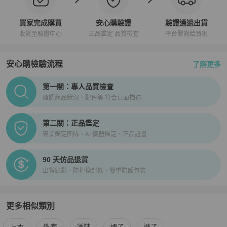
買家完成購買
安心購驗證
驗證通過出貨
收貨至驗證中心
正品鑑定 品質檢查
平台發貨給買家
安心購檢驗流程
了解更多
PopChill拍拍圈正品驗證、安心購檢驗流程介紹
第一關：專人品質檢查
確認商品狀況、配件等 符合頁面描述
第二關：正品鑑定
專業鑑定團隊、AI 儀器鑑定、正品證書
90 天仿品退貨
出貨錄影、防掉換封條、雙重防護包裝
更多相似類別
更多
Polo Ralph Lauren
女裝
相似商品推薦