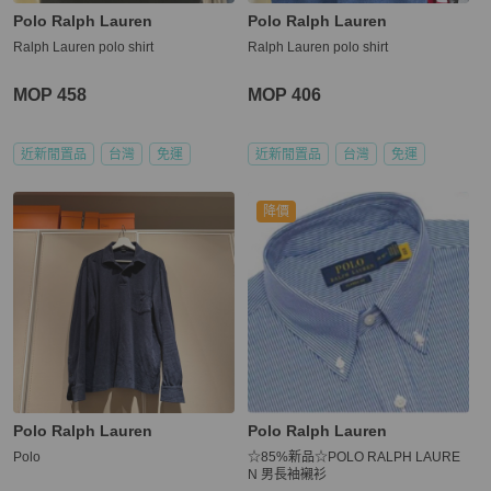
Polo Ralph Lauren
Polo Ralph Lauren
Ralph Lauren polo shirt
Ralph Lauren polo shirt
MOP 458
MOP 406
近新閒置品
台灣
免運
近新閒置品
台灣
免運
降價
Polo Ralph Lauren
Polo Ralph Lauren
Polo
☆85%新品☆POLO RALPH LAURE
N 男長袖襯衫