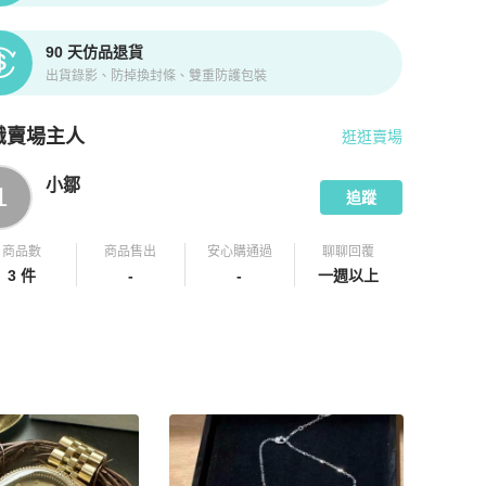
90 天仿品退貨
出貨錄影、防掉換封條、雙重防護包裝
識賣場主人
逛逛賣場
pChill 拍拍圈嚴選賣家
小鄒
介紹
小鄒
1
追蹤
商品數
商品售出
安心購通過
聊聊回覆
3 件
-
-
一週以上