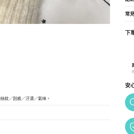
常
下單
須知
安
Po
髮絲紋／刮痕／汙漬／氣味。