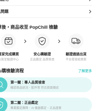
見問題
後，商品收至 PopChill 檢驗
買家完成購買
安心購驗證
驗證通過出貨
收貨至驗證中心
正品鑑定 品質檢查
平台發貨給買家
心購檢驗流程
了解更多
pChill拍拍圈正品驗證、安心購檢驗流程介紹
第一關：專人品質檢查
確認商品狀況、配件等 符合頁面描述
第二關：正品鑑定
專業鑑定團隊、AI 儀器鑑定、正品證書