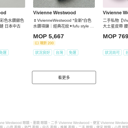
ood
Vivienne Westwood
Vivienne 
ood 彩色水鑽銀色
🌷VivienneWestwood *全新*白色
二手私物【Vivi
鏈 日本中古
水鑽項鍊｜經典花紋✦fufu style 精
大土星皮帶 腰帶 
品✦ 氣質款｜
MOP 5,667
MOP 76
現折 200
免運
狀況良好
台灣
免運
狀況尚可
看更多
enne Westwood 眼鏡
、
墨鏡 眼鏡
、
二手 Vivienne Westwood
、
便宜 Vivienne Westwo
鏡
、
小資 墨鏡
、
熱門 墨鏡
、
中古 墨鏡
、
推薦 墨鏡
、
二手 眼鏡
、
便宜 眼鏡
、
小資 眼