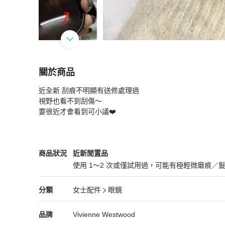
關於商品
關於
近全新 刮痕不明顯有送修處理過

Vivienne Westwood西太后墨鏡
商品詳情與購買
視野也看不到刮傷～

要很近才會看到可小議❤️
Vivienne Westwood
女士配件
商品狀態與細節
商品狀況
近新閒置品
使用 1～2 次或僅試用過，可能有極輕微磨痕／
近新閒置品
Vivienne Westwood
女士配件
分類資訊
分類
女士配件
眼鏡
女士配件
/
眼鏡
推薦
Vivienne Westwood
Vivienne Westwood
精品
推薦清單
女士配件
品牌介紹
品牌
Vivienne Westwood