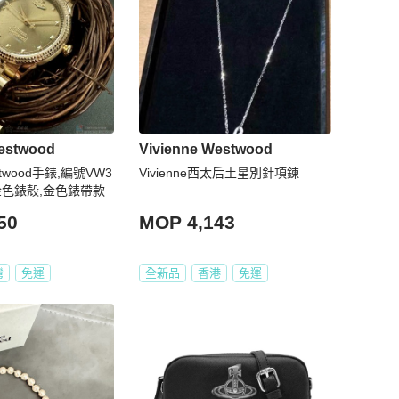
Westwood
Vivienne Westwood
estwood手錶,編號VW3
Vivienne西太后土星別針項鍊
m金色錶殼,金色錶帶款
50
MOP 4,143
灣
免運
全新品
香港
免運