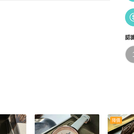
認
Po
降價