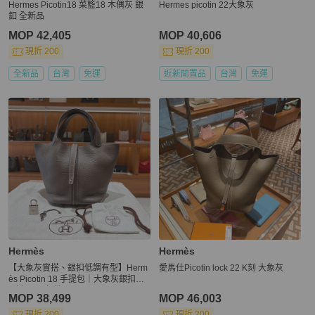
Hermes Picotin18 菜籃18 木偶灰 銀
Hermes picotin 22大象灰
釦 全新品
MOP 42,405
MOP 40,606
現折 200
現折 200
全新品
台灣
免運
近新閒置品
台灣
免運
Hermès
Hermès
【大象灰實搭、銀扣低調有型】Herm
愛馬仕Picotin lock 22 K刻 大象灰
ès Picotin 18 手提包｜大象灰銀扣｜
U刻 2022年份
MOP 38,499
MOP 46,003
現折 200
現折 200