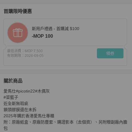
首購限時優惠
新用戶禮遇 - 首購減 $100
-MOP 100
最低消費：
MOP 7,500
領券
有效期限：
2026-09-05
關於商品
關於
愛馬仕#picotin22#木偶灰

Hermes Picotin22 木偶灰
商品詳情與購買須知
#菜籃子

近全新無瑕疵

鎖頭膠膜還在未拆

2025年購於香港愛馬仕專櫃

附：原廠紙盒、原廠防塵套、購證影本（去個資）、另附贈副廠內膽
包