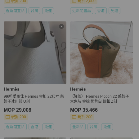
現折 200
現折 2,000
近新閒置品
台灣
免運
近新閒置品
香港
免運
Hermès
Hermès
99新 愛馬仕 Hermes 金扣 22尺寸 菜
（降價） Hermes Picotin 22 菜籃子
籃子冰川藍 U刻
大象灰 金棕 奶昔白 銀釦 Z刻
MOP 29,008
MOP 35,466
現折 200
現折 200
近新閒置品
香港
免運
全新品
台灣
免運