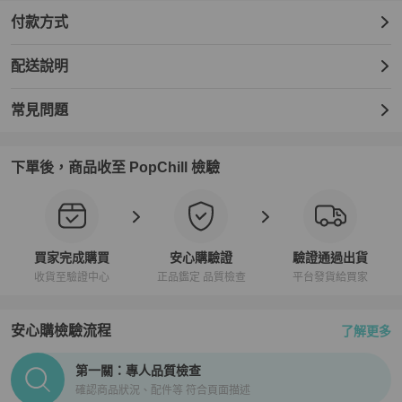
付款方式
配送說明
常見問題
下單後，商品收至 PopChill 檢驗
買家完成購買
安心購驗證
驗證通過出貨
收貨至驗證中心
正品鑑定 品質檢查
平台發貨給買家
安心購檢驗流程
了解更多
PopChill拍拍圈正品驗證、安心購檢驗流程介紹
第一關：專人品質檢查
確認商品狀況、配件等 符合頁面描述