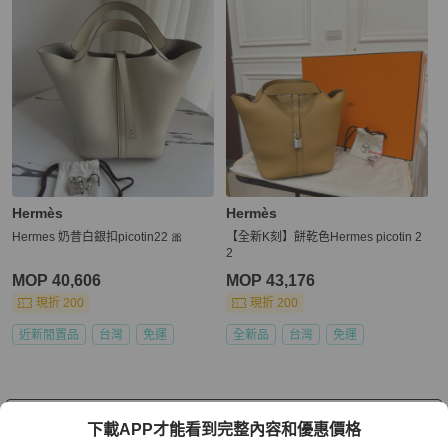
Hermès
Hermès
Hermes 奶昔白銀扣picotin22 🎀
【全新K刻】餅乾色Hermes picotin 2
2
MOP 40,606
MOP 43,176
現折 200
現折 200
近新閒置品
台灣
免運
全新品
台灣
免運
看更多
下載APP才能看到完整內容和優惠價格