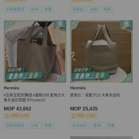
近新閒置品
台灣
免運
全新品
台灣
免運
Hermès
Hermès
#全新全配🈶購證 #最新G刻 愛馬仕大
愛馬仕｜菜籃子22 大象灰金扣
象灰金扣菜籃子Picotin22
MOP 43,662
MOP 25,435
現折 2,000
現折 2,000
近新閒置品
台灣
免運
狀況良好
香港
免運