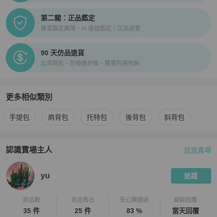
第二關：正品鑑定
專業鑑定團隊、AI 儀器鑑定、正品證書
90 天仿品退貨
出貨錄影、防掉換封條、雙重防護包裝
更多相似類別
更多
Hermès
女包
相似商品推薦
手提包
肩背包
托特包
後背包
斜背包
認識賣場主人
逛逛賣場
PopChill 拍拍圈嚴選賣家
yu
介紹
yu
追蹤
商品數
商品售出
安心購通過
聊聊回覆
35 件
25 件
83 %
當天回覆