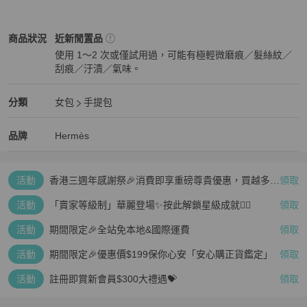
Hermès
女包
商品狀態與細節
商品狀況
近新閒置品
使用 1～2 次或僅試用過，可能有極輕微磨痕／髮絲紋／
刮痕／汙漬／氣味。
近新閒置品
Hermès
女包
分類資訊
分類
女包
手提包
女包
/
手提包
推薦
Hermès
Hermès
精品
推薦清單
女包
品牌介紹
品牌
Hermès
活動
香港三週年感謝祭🎉消費即享重磅尊貴優惠，買越多、
領取
疊越多、賺越多🤑
活動
「賣家等級制」華麗登場✨按此解鎖星級成就👆🏻
領取
活動
期間限定🎉全站免本地&國際運費
領取
活動
期間限定🎉優惠價$199保你心安「安心購正貨鑑定」
領取
活動
註冊即賞新會員$300大禮遇💝
領取