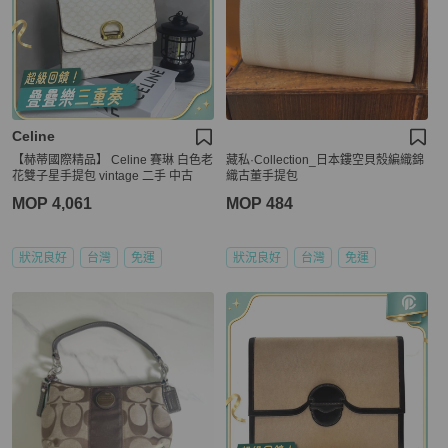
Celine
【赫蒂國際精品】 Celine 賽琳 白色老
藏私·Collection_日本鏤空貝殼編織錦
花雙子星手提包 vintage 二手 中古
織古董手提包
MOP 4,061
MOP 484
狀況良好
台灣
免運
狀況良好
台灣
免運