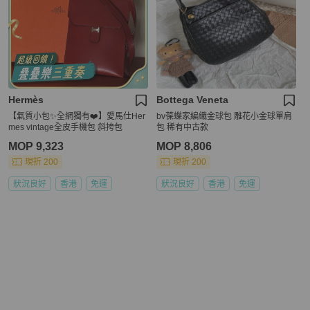
Hermès
Bottega Veneta
【氣質小包✨全網獨有❤️】愛馬仕Her
bv葆蝶家編織金球包 雕花小金球單肩
mes vintage全皮手機包 斜挎包
包 稀有中古款
MOP 9,323
MOP 8,806
現折 200
現折 200
狀況良好
香港
免運
狀況良好
香港
免運