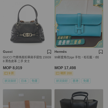
Gucci
Hermès
GUCCI 竹節馬銜扣單肩手提包 15939
99新愛馬仕jige 手包，松石藍，t刻
8 黑色皮革 二手 女士
MOP 8,019
MOP 17,498
9 折
現折 200
狀況良好
日本
免運
狀況良好
香港
免運