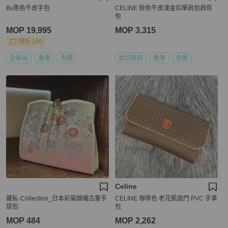
Bv黑色牛皮手包
CELINE 棕色牛皮淺金扣單肩包肩背
包
MOP 19,995
MOP 3,315
現折 200
全新品
香港
免運
狀況良好
香港
免運
Celine
藏私·Collection_日本彩菊錦織古董手
CELINE 咖啡色 老花凱旋門 PVC 手拿
提包
包
MOP 484
MOP 2,262