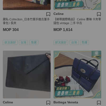
Celine
藏私·Collection_日本竹葉手繪古董手
【赫蒂國際精品】 Celine 賽琳 卡夾零
拿包 / 長夾
錢包 vintage 二手 中古
MOP 304
MOP 1,614
狀況良好
台灣
免運
狀況良好
台灣
免運
Celine
Bottega Veneta