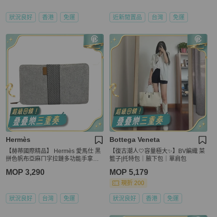
狀況良好
香港
免運
近新閒置品
台灣
免運
Hermès
Bottega Veneta
【赫蒂國際精品】 Hermès 愛馬仕 黑
【復古潮人🤍容量極大✨】BV編織 菜
拼色帆布亞麻ㄇ字拉鏈多功能手拿包 v
籃子|托特包｜腋下包｜單肩包
intage
MOP 3,290
MOP 5,179
現折 200
狀況良好
台灣
免運
狀況良好
香港
免運