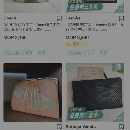
Coach
Hermès
RARE TO GO 中古 | Coach啡色老花
【赫蒂國際精品】 Hermès 愛馬仕 19
單肩 腋下包手提袋 日本vintage
38 帆布拼接手拿包 vintage
MOP 2,166
MOP 8,430
現折 200
狀況良好
香港
免運
狀況良好
台灣
免運
Bottega Veneta