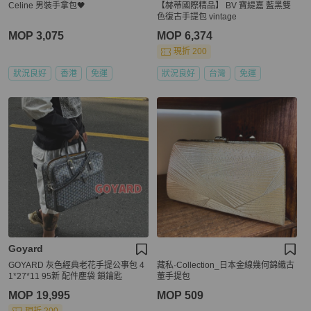
Celine 男裝手拿包🖤
【赫蒂國際精品】 BV 寶緹嘉 藍黑雙
色復古手提包 vintage
MOP 3,075
MOP 6,374
現折 200
狀況良好
香港
免運
狀況良好
台灣
免運
Goyard
GOYARD 灰色經典老花手提公事包 4
藏私·Collection_日本金線幾何錦織古
1*27*11 95新 配件塵袋 鎖鑰匙
董手提包
MOP 19,995
MOP 509