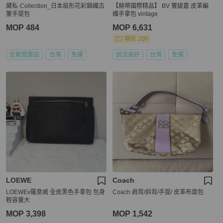
藏私·Collection_日本扇形花彩錦織古
【赫蒂國際精品】 BV 寶緹嘉 皮革編
董手提包
織手拿包 vintage
MOP 484
MOP 6,631
現折 200
近新閒置品
台灣
免運
狀況良好
台灣
免運
LOEWE
Coach
LOEWEv羅意威 全皮黑色手拿包 包身
Coach 肩背/斜背/手提/ 皮革布面包
輕容量大
MOP 3,398
MOP 1,542