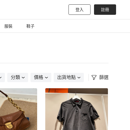
登入
註冊
服裝
鞋子
分類
價格
出貨地點
篩選