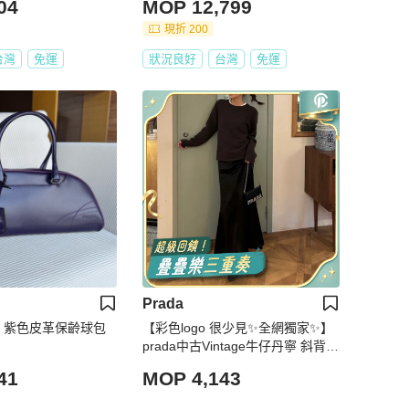
04
MOP 12,799
現折 200
台灣
免運
狀況良好
台灣
免運
Prada
tage 紫色皮革保齡球包
【彩色logo 很少見✨全網獨家✨】
prada中古Vintage牛仔丹寧 斜背包
｜單肩｜鏈條手包
41
MOP 4,143