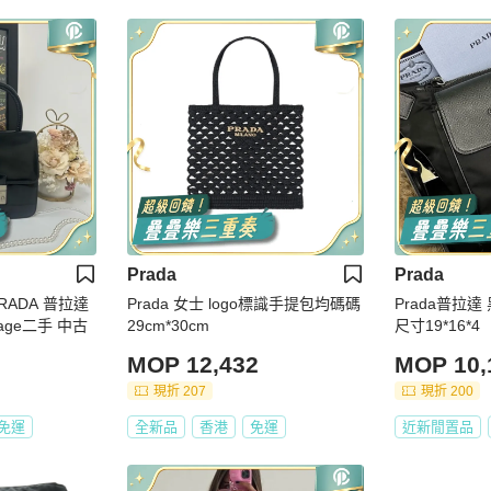
Prada
Prada
A 普拉達
Prada 女士 logo標識手提包均碼碼
Prada普拉
age二手 中古
29cm*30cm
尺寸19*16*4
MOP 12,432
MOP 10,
現折 207
現折 200
免運
全新品
香港
免運
近新閒置品