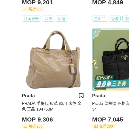
MOP 9,201
MOP 4,849
現折 200
狀況良好
台灣
免運
全新品
香港
免
Prada
Prada
PRADA 手提包 皮革 兩用 米色 金
Prada 普拉達 冰格泡芙托特包 32*
色 正品 194763M
34
MOP 9,306
MOP 7,045
現折 200
現折 200