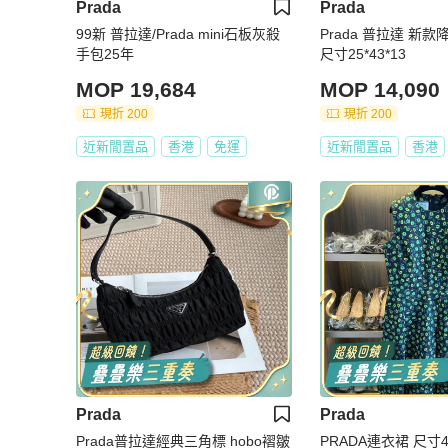
Prada
Prada
99新 普拉達/Prada mini石板灰殺
Prada 普拉達 新
手包25年
尺寸25*43*13
MOP 19,684
MOP 14,090
現折 200
現折 200
近新閒置品
香港
免運
近新閒置品
香港
Prada
Prada
Prada普拉達經典三角標 hobo褶皺
PRADA連衣裙 尺寸