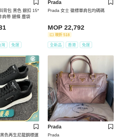
Prada
斜背包 黑色 銀扣 15*
Prada 女士 徽標單肩包均碼碼
 配件肩帶 鏈條 塵袋
31
MOP 22,792
現折 518
台灣
免運
全新品
香港
免運
Prada
拉達 黑色再生尼龍鋼標運
Prada