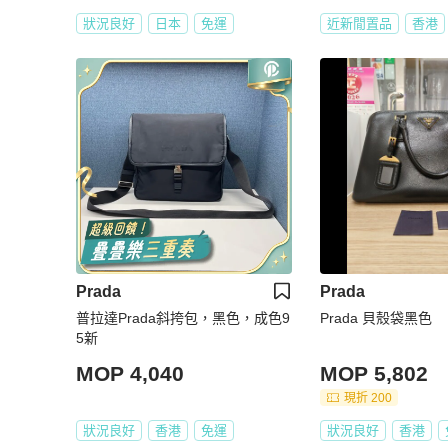
狀況良好
日本
免運
近新閒置品
香港
Prada
Prada
普拉達Prada斜挎包，黑色，成色9
Prada 貝殼袋黑色
5新
MOP 4,040
MOP 5,802
現折 200
狀況良好
香港
免運
狀況良好
香港