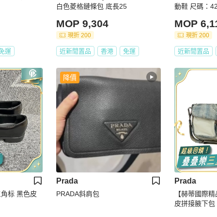
白色菱格鏈條包 底長25
動鞋 尺碼：42
MOP 9,304
MOP 6,1
現折 200
現折 200
免運
近新閒置品
香港
免運
近新閒置品
降價
Prada
Prada
 三角标 黑色皮
PRADA斜肩包
【赫蒂國際精品
皮拼接腋下包 vi