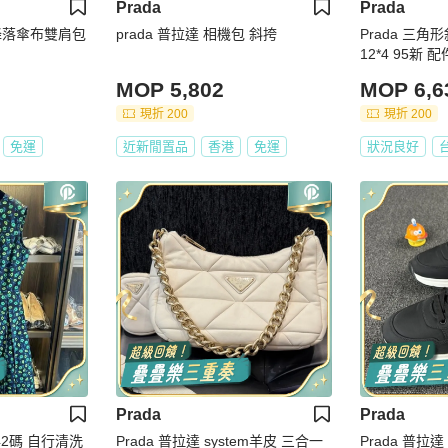
Prada
Prada
款降落傘布雙肩包
prada 普拉達 相機包 斜挎
Prada 三角形
12*4 95新
MOP 5,802
MOP 6,6
現折 200
現折 200
免運
近新閒置品
香港
免運
狀況良好
Prada
Prada
42碼 自行清洗
Prada 普拉達 system羊皮 三合一
Prada 普