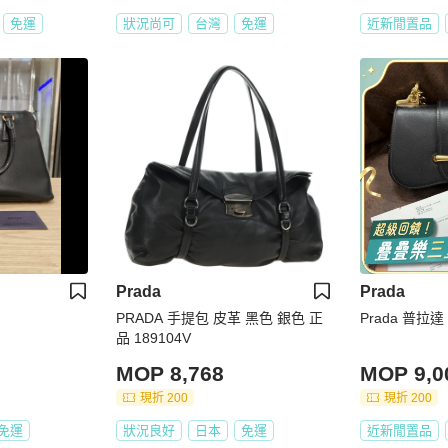
免運
狀況尚可
台灣
免運
近新閒置品
Prada
Prada
PRADA 手提包 皮革 黑色 銀色 正
Prada 普拉
品 189104V
MOP 8,768
MOP 9,0
現折 200
現折 200
免運
狀況良好
日本
免運
近新閒置品