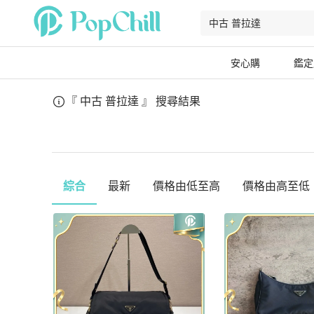
安心購
鑑定
『 中古 普拉達 』
搜尋結果
綜合
最新
價格由低至高
價格由高至低