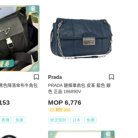
Prada
達 黑色降落傘布牛角包
PRADA 鏈條單肩包 皮革 藍色 銀
色 正品 186890V
153
MOP 6,776
現折 200
香港
免運
狀況良好
日本
免運