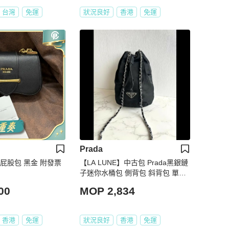
台灣
免運
狀況良好
香港
免運
Prada
達 屁股包 黑金 附發票
【LA LUNE】中古包 Prada黑銀鏈
子迷你水桶包 側背包 斜背包 單肩
包 二手包
00
MOP 2,834
香港
免運
狀況良好
香港
免運