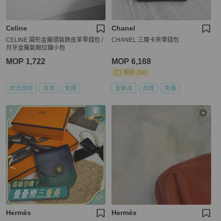
Celine
Chanel
CELINE 圓形金屬環裝飾皮革零錢包 /
CHANEL 三層卡夾零錢包
月牙金屬氣眼拉鍊小包
MOP 1,722
MOP 6,168
現折 200
狀況良好
台灣
免運
全新品
台灣
免運
Hermès
Hermès