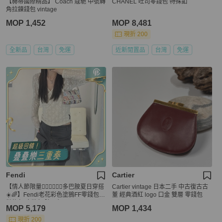
【赫蒂國際精品】 Coach 蔻馳 中號轉
CHANEL 吐司零錢包 特殊釦
角拉鍊錢包 vintage
MOP 1,452
MOP 8,481
現折 200
全新品
台灣
免運
近新閒置品
台灣
免運
Fendi
Cartier
【情人節限量👩🏻‍❤️‍💋‍👨🏻多巴胺夏日穿搭
Cartier vintage 日本二手 中古復古古
☀️🌈】Fendi老花彩色塗鴉FF零錢包
董 經典酒紅 logo 口金 雙層 零錢包
鏈條包|麻將包|腋下包
MOP 5,179
MOP 1,434
現折 200