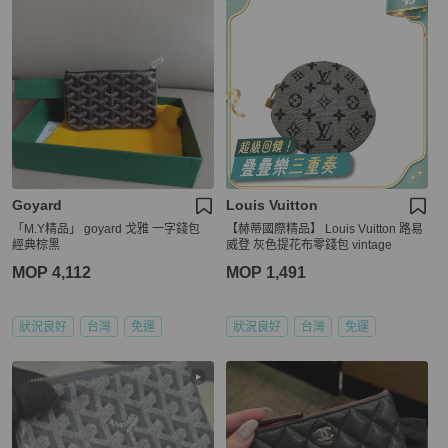
Goyard
Louis Vuitton
「M.Y精品」 goyard 戈雅 一字錢包
【赫蒂國際精品】 Louis Vuitton 路易
經典棕黑
威登 灰色提花布零錢包 vintage
MOP 4,112
MOP 1,491
狀況良好
台灣
免運
狀況良好
台灣
免運