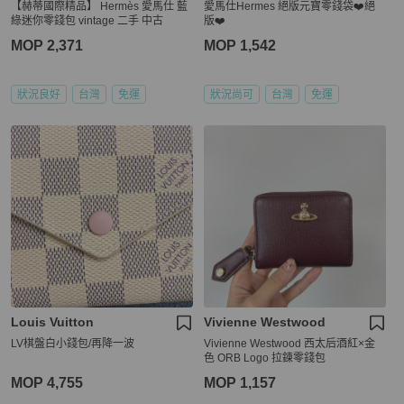
【赫蒂國際精品】 Hermès 愛馬仕 藍
愛馬仕Hermes 絕版元寶零錢袋❤️絕
綠迷你零錢包 vintage 二手 中古
版❤️
MOP 2,371
MOP 1,542
狀況良好
台灣
免運
狀況尚可
台灣
免運
Louis Vuitton
Vivienne Westwood
LV棋盤白小錢包/再降一波
Vivienne Westwood 西太后酒紅×金
色 ORB Logo 拉鍊零錢包
MOP 4,755
MOP 1,157