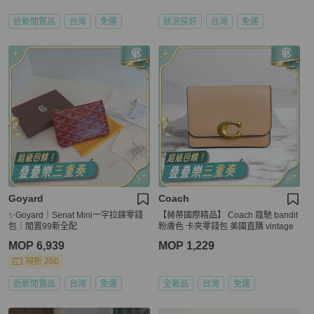
近新閒置品
台灣
免運
狀況良好
台灣
免運
Goyard
Coach
✨Goyard｜Senat Mini一字拉鍊零錢
【赫蒂國際精品】 Coach 蔻馳 bandit
包｜閒置99新全配
粉膚色 卡夾零錢包 美國直購 vintage
MOP 6,939
MOP 1,229
現折 200
近新閒置品
台灣
免運
全新品
台灣
免運