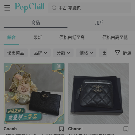
中古 零錢包
商品
用戶
綜合
最新
價格由低至高
價格由高至低
優惠商品
品牌
分類
價格
出貨地點
篩選
Coach
Chanel