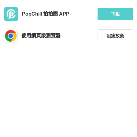
PopChill 拍拍圈 APP
下載
Coach
Hermès
【赫蒂國際精品】 Coach 蔻馳 藍牛皮
【赫蒂國際精品】 Hermès 愛馬仕 迷
短夾 vintage
你藍零錢包 vintage 二手 中古
使用網頁版瀏覽器
忍痛放棄
MOP 1,414
MOP 2,371
全新品
台灣
免運
狀況良好
台灣
免運
篩選
重設
品牌
分類
尺寸
Dior
LOEWE
價格