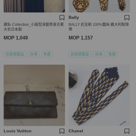
Bally
藏私·Collection_小版型深藍修身古著
BALLY 近全新 100%蠶絲 義大利製領
大衣日本製
帶
MOP 1,049
MOP 1,157
近新閒置品
台灣
免運
近新閒置品
台灣
免運
Louis Vuitton
Chanel