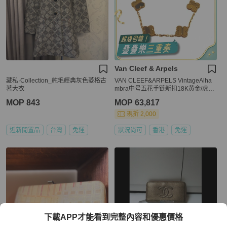
Van Cleef & Arpels
藏私·Collection_純毛經典灰色菱格古
VAN CLEEF&ARPELS VintageAlha
著大衣
mbra中号五花手链新扣18K黄金/虎眼
石S-M码
MOP 843
MOP 63,817
現折 2,000
近新閒置品
台灣
免運
狀況尚可
香港
免運
下載APP才能看到完整內容和優惠價格