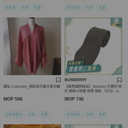
全新品
台灣
免運
狀況良好
台灣
免運
BURBERRY
藏私·Collection_總絞染花籬古著羽織
【赫蒂國際精品】 Burberry 巴寶利 棕
紅 網格小刺繡 領帶 領結 （中古）vint
age
MOP 586
MOP 746
近新閒置品
台灣
免運
狀況良好
台灣
免運