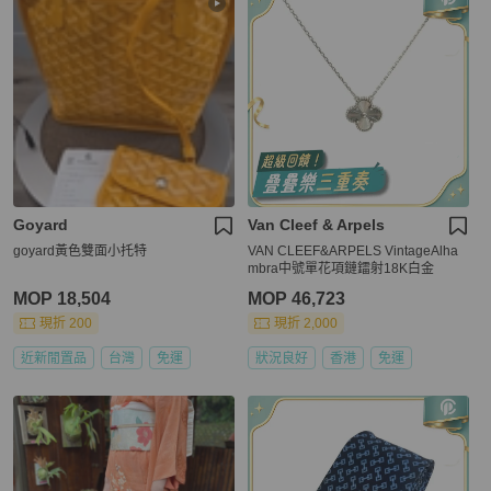
Goyard
Van Cleef & Arpels
goyard黃色雙面小托特
VAN CLEEF&ARPELS VintageAlha
mbra中號單花項鏈鐳射18K白金
MOP 18,504
MOP 46,723
現折 200
現折 2,000
近新閒置品
台灣
免運
狀況良好
香港
免運