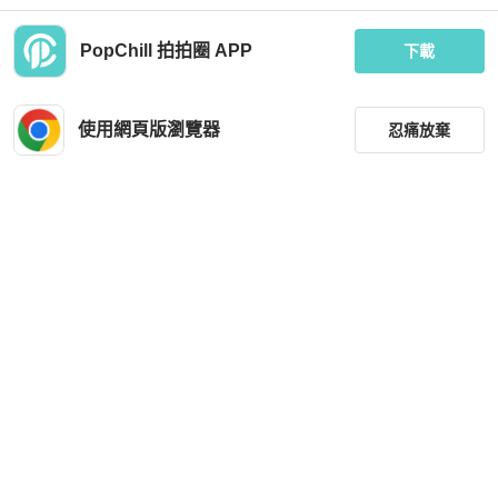
PopChill 拍拍圈 APP
下載
Chanel
藏私·Collection_日本鵝黃織紋古董手
Chanel 古銅金牛皮拉鍊長夾
拿包 / 長夾
使用網頁版瀏覽器
忍痛放棄
MOP 329
MOP 4,164
狀況良好
台灣
免運
狀況尚可
台灣
免運
篩選
重設
品牌
分類
尺寸
Van Cleef & Arpels
價格