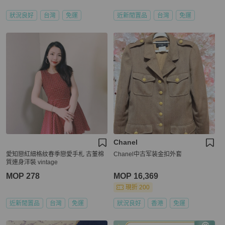
狀況良好
台灣
免運
近新閒置品
台灣
免運
Chanel
愛知戀紅細格紋春季戀愛手札 古董棉
Chanel中古军装金扣外套
質連身洋裝 vintage
MOP 278
MOP 16,369
現折 200
近新閒置品
台灣
免運
狀況良好
香港
免運