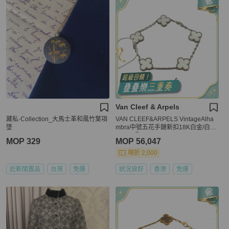
Van Cleef & Arpels
藏私·Collection_大馬士革和風竹葉項
VAN CLEEF&ARPELS VintageAlha
墜
mbra中號五花手鏈新扣18K白金/白貝
母S-M碼
MOP 329
MOP 56,047
現折 2,000
近新閒置品
台灣
免運
狀況良好
香港
免運