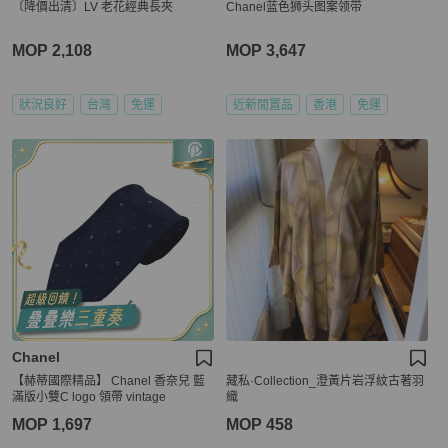
〔降價出清〕LV 老花經典長夾
Chanel蓝色狮头图案领带
MOP 2,108
MOP 3,647
狀況良好
台灣
免運
近新閒置品
香港
免運
Chanel
【赫蒂國際精品】 Chanel 香奈兒 藍
藏私·Collection_澄黃片岩浮紋古著羽
滿版小雙C logo 領帶 vintage
織
MOP 1,697
MOP 458