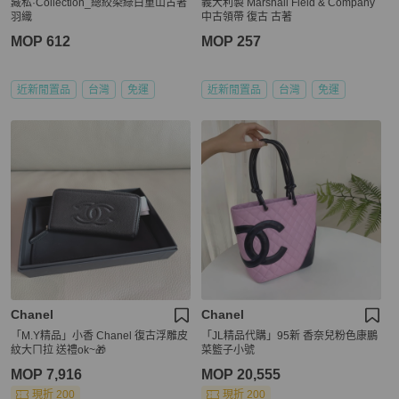
藏私·Collection_總絞染綠白重山古著
義大利製 Marshall Field & Company
羽織
中古領帶 復古 古著
MOP 612
MOP 257
近新閒置品
台灣
免運
近新閒置品
台灣
免運
Chanel
Chanel
「M.Y精品」小香 Chanel 復古浮雕皮
「JL精品代購」95新 香奈兒粉色康鵬
紋大ㄇ拉 送禮ok~🎁
菜籃子小號
MOP 7,916
MOP 20,555
現折 200
現折 200