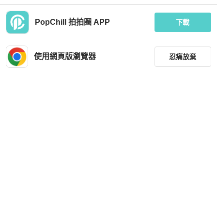
PopChill 拍拍圈 APP
下載
BURBERRY
BURBERRY
M碼／日本進口二手／Burberry Lond
中古Burberry's皮革黑色手提包 日本
on ／牛仔外套
中古二手vintage
使用網頁版瀏覽器
忍痛放棄
MOP 1,542
MOP 4,020
狀況良好
台灣
免運
狀況良好
香港
免運
篩選
重設
品牌
分類
尺寸
BURBERRY
BURBERRY
價格