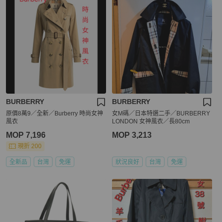
BURBERRY
BURBERRY
原價8萬9／全新／Burberry 時尚女神
女M碼／日本特選二手／BURBERRY
風衣
LONDON 女神風衣／長80cm
MOP 7,196
MOP 3,213
現折 200
全新品
台灣
免運
狀況良好
台灣
免運