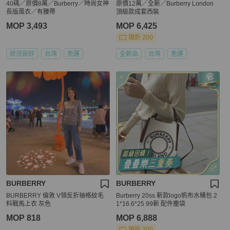
40碼／原價8萬／Burberry／時尚女神
原價12萬／全新／Burberry London
長版風衣／有腰帶
頂級款成套西裝
MOP 3,493
MOP 6,425
現折 200
狀況良好
台灣
免運
全新品
台灣
免運
BURBERRY
BURBERRY
BURBERRY 倫敦 V領反折䄂格紋毛
Burberry 20ss 新款logo帆布水桶包 2
料戰馬上衣 灰色
1*16.6*25 99新 配件塵袋
MOP 818
MOP 6,888
現折 200