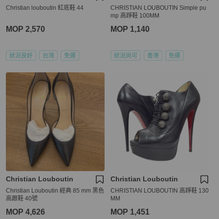
Christian louboutin 紅底鞋 44
CHRISTIAN LOUBOUTIN Simple pu
mp 高踭鞋 100MM
MOP 2,570
MOP 1,140
狀況良好
台灣
免運
狀況尚可
香港
免運
Christian Louboutin
Christian Louboutin
Christian Louboutin 經典 85 mm 黑色
CHRISTIAN LOUBOUTIN 高踭鞋 130
高跟鞋 40號
MM
MOP 4,626
MOP 1,451