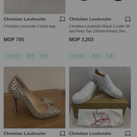
Christian Louboutin
Christian Louboutin
Christian Louboutin Clutch bag
Christian Louboutin Black Crystal Str
ass Peep Toe 100mm Pumps Shoes
Size 36
MOP 705
MOP 3,203
狀況尚可
香港
免運
狀況良好
香港
免運
Christian Louboutin
Christian Louboutin