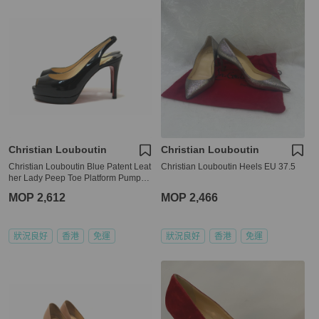
Christian Louboutin
Christian Louboutin
Christian Louboutin Blue Patent Leat
Christian Louboutin Heels EU 37.5
her Lady Peep Toe Platform Pumps
Size 34.5
MOP 2,612
MOP 2,466
狀況良好
香港
免運
狀況良好
香港
免運