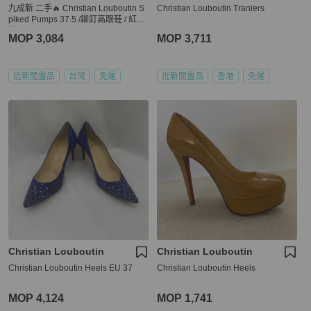
九成新 二手🔥 Christian Louboutin S
Christian Louboutin Traniers
piked Pumps 37.5 /鉚釘高跟鞋 / 紅底
鞋 🔥
MOP 3,084
MOP 3,711
近新閒置品
台灣
免運
近新閒置品
香港
免運
Christian Louboutin
Christian Louboutin
Christian Louboutin Heels EU 37
Christian Louboutin Heels
MOP 4,124
MOP 1,741