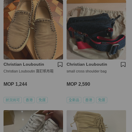
Christian Louboutin
Christian Louboutin
Christian Louboutin 窩釘帆布鞋
small cross shoulder bag
MOP 1,244
MOP 2,590
狀況尚可
香港
免運
全新品
香港
免運