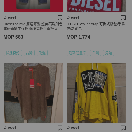
Diesel
Diesel
Diesel caimie 摩洛哥製 超美石洗刷色
DIESEL wallet strap 可拆式錢包/手拿
重磅直筒牛仔褲 低腰寬褲丹寧褲 w24
包/斜背包
XS Y2K vintage
MOP 683
MOP 1,774
狀況良好
台灣
免運
近新閒置品
台灣
免運
Diesel
Diesel