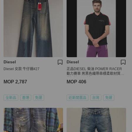
Diesel
Diesel
Diesel 女款 牛仔褲#27
正品DIESEL 柴油 POWER RACER
動力賽車 男黑色織帶串標柔軟材質彈
性短袖POLO衫M
MOP 2,787
MOP 406
全新品
香港
免運
近新閒置品
台灣
免運