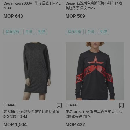
Diesel wash 008AT 牛仔長褲 TIMME
Diesel 石洗刷色磨破低腰小靴牛仔褲
N 33
美腿丹寧褲 女 w25
MOP 643
MOP 509
狀況良好
台灣
免運
狀況良好
台灣
免運
Diesel
Diesel
義大利Diesel鐵灰色銀蔥針織長袖洋
正品DIESEL 柴油 男黑色燙印大LOG
裝S號適合S~M
O圓領長袖T恤M
MOP 1,504
MOP 432