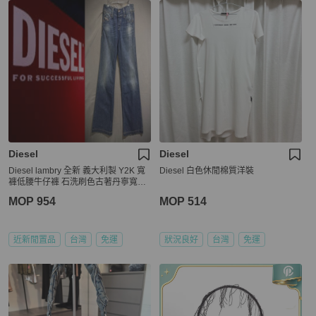
Diesel
Diesel
Diesel lambry 全新 義大利製 Y2K 寬
Diesel 白色休閒棉質洋裝
褲低腰牛仔褲 石洗刷色古著丹寧寬褲
w27 vintage
MOP 954
MOP 514
近新閒置品
台灣
免運
狀況良好
台灣
免運