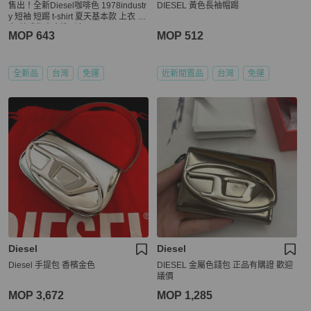
售出！全新Diesel咖啡色 1978industr
DIESEL 黃色長袖帽踢
y 短袖 短踢 t-shirt 夏天基本款 上衣 男
女 美式復古水洗刷色
MOP 643
MOP 512
全新品
台灣
免運
近新閒置品
台灣
免運
Diesel
Diesel
Diesel 手提包 香檳金色
DIESEL 金屬色錢包 正品有購證 歡迎
議價
MOP 3,672
MOP 1,285