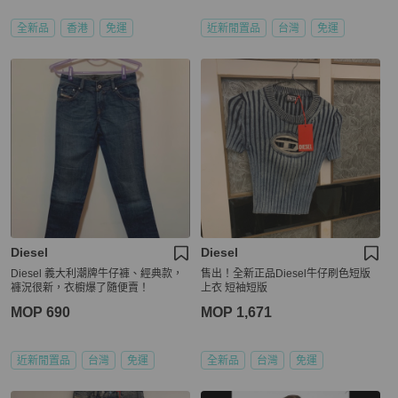
全新品
香港
免運
近新閒置品
台灣
免運
Diesel
Diesel
Diesel 義大利潮牌牛仔褲、經典款，
售出！全新正品Diesel牛仔刷色短版
褲況很新，衣櫥爆了隨便賣！
上衣 短袖短版
MOP 690
MOP 1,671
近新閒置品
台灣
免運
全新品
台灣
免運