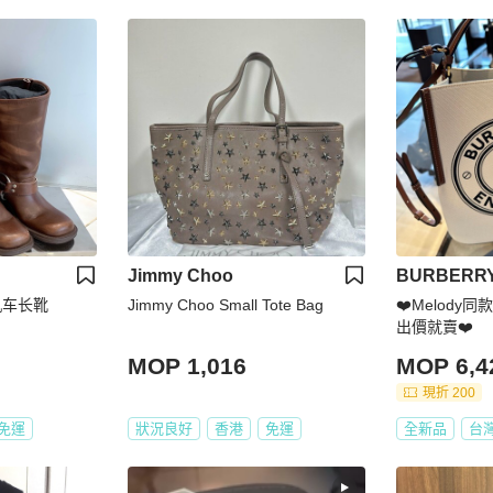
Jimmy Choo
BURBERR
古机车长靴
Jimmy Choo Small Tote Bag
❤️Melody同款
出價就賣❤️
MOP 1,016
MOP 6,4
現折 200
免運
狀況良好
香港
免運
全新品
台