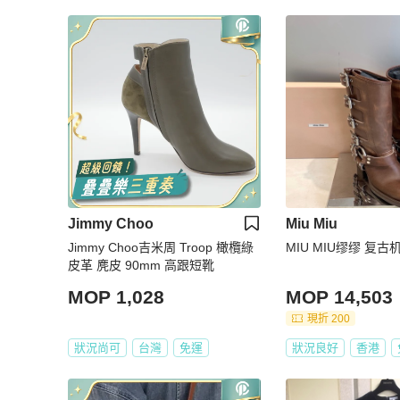
Jimmy Choo
Miu Miu
Jimmy Choo吉米周 Troop 橄欖綠
MIU MIU缪缪 复
皮革 麂皮 90mm 高跟短靴
MOP 1,028
MOP 14,503
現折 200
狀況尚可
台灣
免運
狀況良好
香港