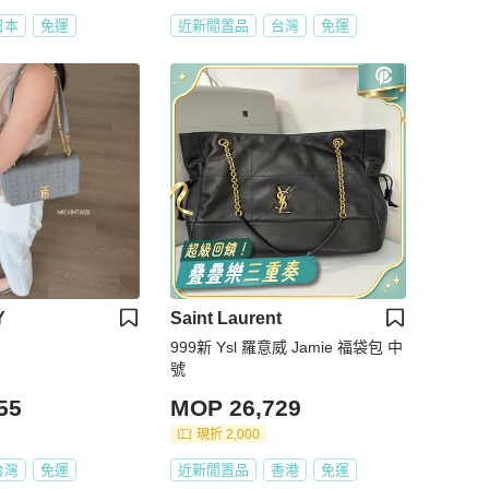
日本
免運
近新閒置品
台灣
免運
Y
Saint Laurent
999新 Ysl 羅意威 Jamie 福袋包 中
號
55
MOP 26,729
現折 2,000
台灣
免運
近新閒置品
香港
免運