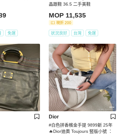
晶跟鞋 36.5 二手美鞋
89
MOP 11,535
現折 200
灣
免運
狀況良好
台灣
免運
Dior
#白色拼香檳金手提 9899新 25年
🔥Dior迪奧 Toujours 竪版小號 ：