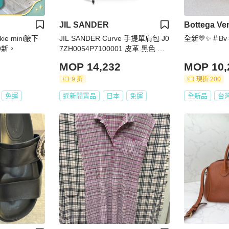
JIL SANDER
Bottega Ve
kie mini腋下
JIL SANDER Curve 手提單肩包 J0
全新💛✨＃Bv＃
19*13*4 99新。
7ZH0054P7100001 皮革 黑色 全
新 女士
MOP 14,232
MOP 10,
9 折
現折 200
免運
近新閒置品
日本
免運
全新品
台