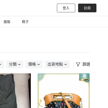
登入
註冊
服裝
鞋子
分類
價格
出貨地點
篩選