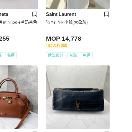
neta
Saint Laurent
mini jodie＃奶茶色
🏷Ysl Niki小號(大象灰)
255
MOP 14,778
現折 200
灣
免運
狀況良好
台灣
免運