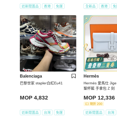
近新閒置品
香港
免運
全新品
香港
免
Balenciaga
Hermès
巴黎世家 stapler白紅Eu41
Hermès 愛馬仕 Jige E
聖杯藍 手拿包 Z 刻
MOP 4,832
MOP 12,336
現折 200
近新閒置品
台灣
免運
近新閒置品
台灣