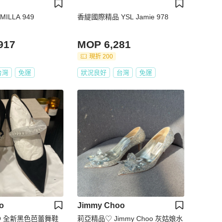
ILLA 949
香緹國際精品 YSL Jamie 978
917
MOP 6,281
現折 200
台灣
免運
狀況良好
台灣
免運
o
Jimmy Choo
OO 全新黑色芭蕾舞鞋
莉亞精品♡ Jimmy Choo 灰姑娘水