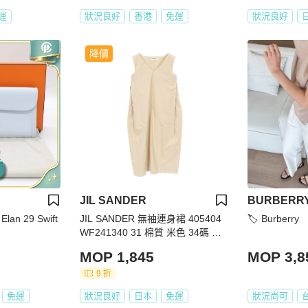
運
狀況良好
香港
免運
狀況良好
降價
JIL SANDER
BURBERR
lan 29 Swift
JIL SANDER 無袖連身裙 405404
🏷️ Burberry
WF241340 31 棉質 米色 34碼 二
手女裝
MOP 1,845
MOP 3,8
9 折
免運
狀況良好
日本
免運
狀況尚可