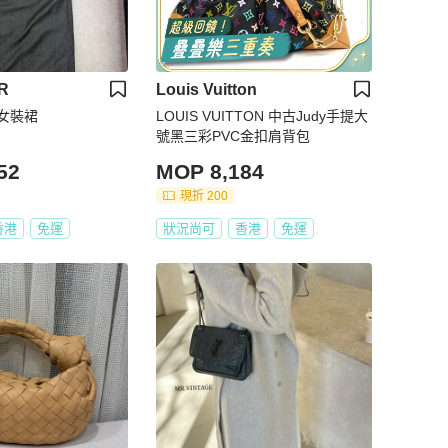
R
Louis Vuitton
R 女裝裙
LOUIS VUITTON 中古Judy手提大
號黑三彩PVC金扣肩背包
52
MOP 8,184
現折 200
香港
免運
狀況尚可
香港
免運