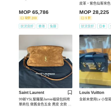
皮革，紫色仙客來色，
女款
MOP 65,786
MOP 28,225
現折 200
9 折
狀況良好
香港
免運
狀況良好
日本
Saint Laurent
Louis Vuitton
99新YSL聖羅蘭Jamie福袋包斜挎
全新未使用Lv 小型箱
單肩包 做舊金色五金 麂皮 女款 焦
糖乾邑色棕色25年款