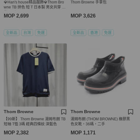
💎Han's house精品服飾💎Thom Bro
Thom Browne 手拿包
wne TB 拼色 短 T 日本製 男女共穿 現
貨1 原價 13900
MOP 2,699
MOP 3,626
全新品
台灣
免運
全新品
香港
免運
Thom Browne
Thom Browne
【99新】 Thom Browne 湯姆布朗 TB
湯姆布朗 (THOM BROWNE) 橡膠黑
短袖 T恤 3碼 經典四條紋 深藍色
色女靴，36碼，二手
MOP 2,382
MOP 1,171