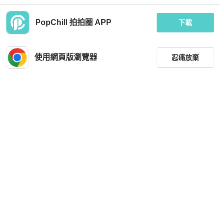
PopChill 拍拍圈 APP
下載
Thom Browne
Thom Browne
Thom Browne clutch bag
THOM BROWNE 手機包 PINK PHON
E BAG
使用網頁版瀏覽器
忍痛放棄
MOP 4,124
MOP 5,160
現折 200
狀況良好
香港
免運
全新品
香港
免運
降價
篩選
重設
品牌
分類
尺寸
Thom Browne
Thom Browne
價格