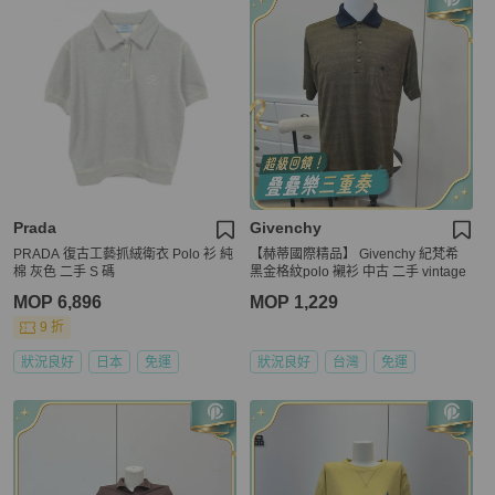
Prada
Givenchy
PRADA 復古工藝抓絨衛衣 Polo 衫 純
【赫蒂國際精品】 Givenchy 紀梵希
棉 灰色 二手 S 碼
黑金格紋polo 襯衫 中古 二手 vintage
MOP 6,896
MOP 1,229
9 折
狀況良好
日本
免運
狀況良好
台灣
免運