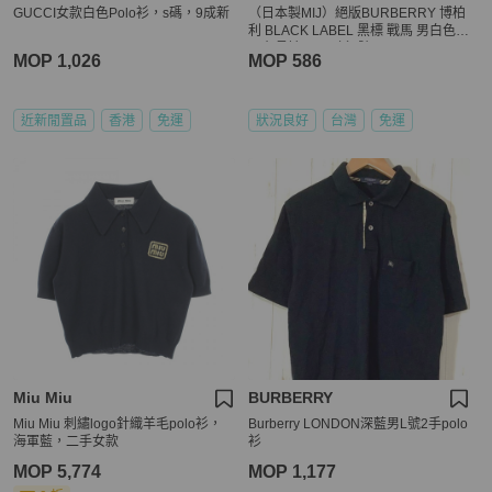
GUCCI女款白色Polo衫，s碼，9成新
（日本製MIJ）絕版BURBERRY 博柏
利 BLACK LABEL 黑標 戰馬 男白色網
眼布長袖POLO衫2號
MOP 1,026
MOP 586
近新閒置品
香港
免運
狀況良好
台灣
免運
Miu Miu
BURBERRY
Miu Miu 刺繡logo針織羊毛polo衫，
Burberry LONDON深藍男L號2手polo
海軍藍，二手女款
衫
MOP 5,774
MOP 1,177