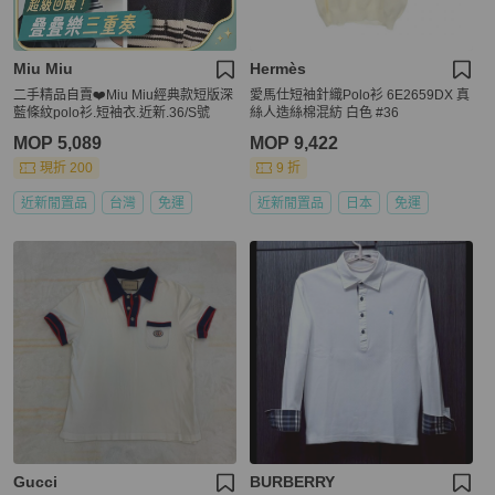
Miu Miu
Hermès
二手精品自賣❤️Miu Miu經典款短版深
愛馬仕短袖針織Polo衫 6E2659DX 真
藍條紋polo衫.短袖衣.近新.36/S號
絲人造絲棉混紡 白色 #36
MOP 5,089
MOP 9,422
現折 200
9 折
近新閒置品
台灣
免運
近新閒置品
日本
免運
Gucci
BURBERRY