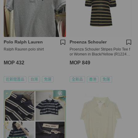
Polo Ralph Lauren
Proenza Schouler
Ralph Rauren polo shirt
Proenza Schouler Stripes Polo Tee f
or Women in Black/Yellow (R122415
-JCP05-10203-0)
MOP 432
MOP 849
近新閒置品
台灣
免運
全新品
香港
免運