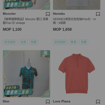
Moncler
Hermès
【赫蒂國際精品】Moncler 蒙口 海軍
HERMES男款白色短袖Polo衫，m
藍Polo 衫 vintage
碼，9成新
MOP 1,100
MOP 1,658
狀況良好
台灣
免運
狀況良好
香港
免運
Dior
Loro Piana