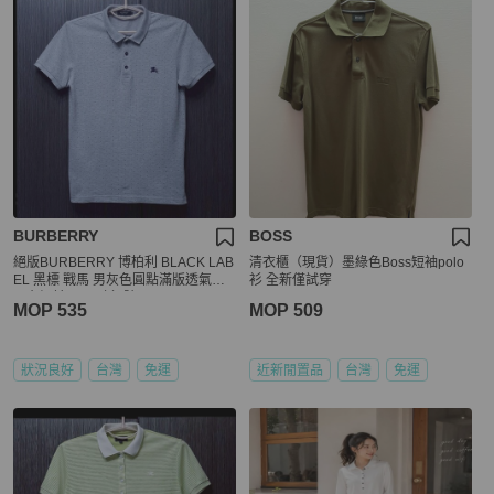
BURBERRY
BOSS
絕版BURBERRY 博柏利 BLACK LAB
清衣櫃（現貨）墨綠色Boss短袖polo
EL 黑標 戰馬 男灰色圓點滿版透氣網
衫 全新僅試穿
眼布短袖POLO衫2號
MOP 535
MOP 509
狀況良好
台灣
免運
近新閒置品
台灣
免運