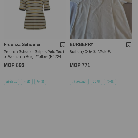
Proenza Schouler
BURBERRY
Proenza Schouler Stripes Polo Tee f
Burberry 短袖米色Polo衫
or Women in Beige/Yellow (R122415
-JCP05-10904-0)
MOP 896
MOP 771
全新品
香港
免運
狀況尚可
台灣
免運