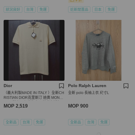
9 折
狀況良好
台灣
免運
近新閒置品
日本
免運
Dior
Polo Ralph Lauren
（義大利製MADE IN ITALY ）全新CH
全新 polo 長袖上衣 尺寸L
RISTIAN DIOR克里斯汀 迪奧 MONSI
EUR 稀少80年代復古 男鵝黃色透氣
MOP 2,519
MOP 900
網眼布短袖POLO衫46號
全新品
台灣
免運
全新品
台灣
免運