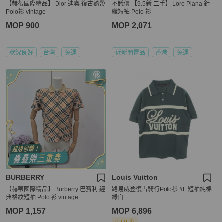
【赫蒂國際精品】 Dior 迪奧 復古熱帶
不議價 【9.5新 二手】 Loro Piana 針
Polo衫 vintage
織短袖 Polo 衫
MOP 900
MOP 2,071
狀況良好
台灣
免運
近新閒置品
香港
免運
BURBERRY
Louis Vuitton
【赫蒂國際精品】 Burberry 巴寶利 經
路易威登復古騎行Polo衫 #L 短袖純棉
典格紋短袖 Polo 衫 vintage
綠白
MOP 1,157
MOP 6,896