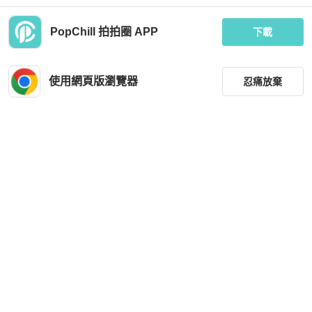
PopChill 拍拍圈 APP
下載
Tod's
Chanel
全新 tods 黑色休閒運動鞋 球鞋 休閒
chanel 香奈兒 休閒運動鞋39碼
鞋 男裝 size 9
使用網頁版瀏覽器
忍痛放棄
MOP 2,589
MOP 4,973
全新品
香港
免運
狀況良好
香港
免運
篩選
重設
品牌
分類
尺寸
Louis Vuitton
Louis Vuitton
價格