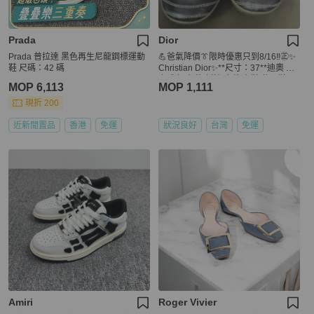
Prada
Dior
Prada 普拉達 黑色再生尼龍鋼標運動
💪爸氣降價👔限時優惠只到8/16‼️㊣✨
鞋 尺碼：42 碼
Christian Dior✨**尺寸：37**迪奧 CD
咖啡色 老花 刺繡 皮革 布鞋 休閒鞋/二
MOP 6,113
MOP 1,111
手鞋/保證正品🌳二手樹屋🌳
現折 200
近新閒置品
香港
免運
狀況良好
台灣
免運
Amiri
Roger Vivier