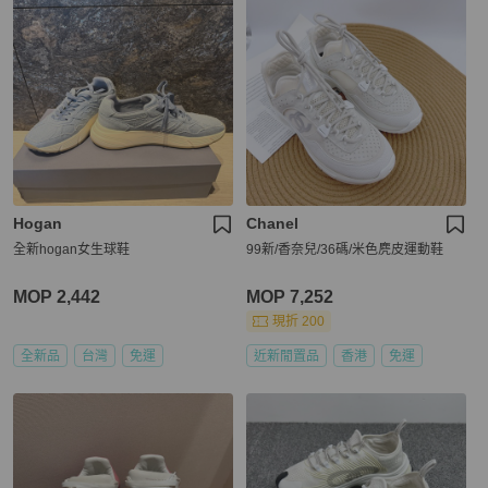
Hogan
Chanel
全新hogan女生球鞋
99新/香奈兒/36碼/米色麂皮運動鞋
MOP 2,442
MOP 7,252
現折 200
全新品
台灣
免運
近新閒置品
香港
免運