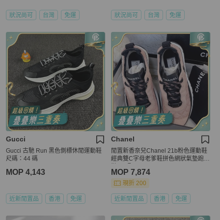
狀況尚可
台灣
免運
狀況尚可
台灣
免運
Gucci
Chanel
Gucci 古馳 Run 黑色側標休閒運動鞋
閒置新香奈兒Chanel 21b粉色運動鞋
尺碼：44 碼
經典雙C字母老爹鞋拼色網狀氣墊跑步
鞋 37碼
MOP 4,143
MOP 7,874
現折 200
近新閒置品
香港
免運
近新閒置品
香港
免運