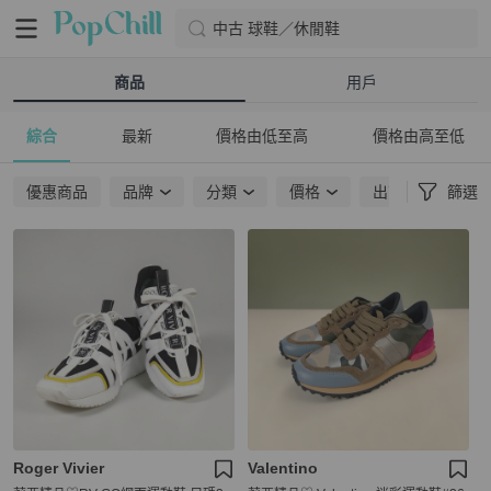
中古 球鞋／休閒鞋
商品
用戶
綜合
最新
價格由低至高
價格由高至低
優惠商品
品牌
分類
價格
出貨地點
篩選
Roger Vivier
Valentino