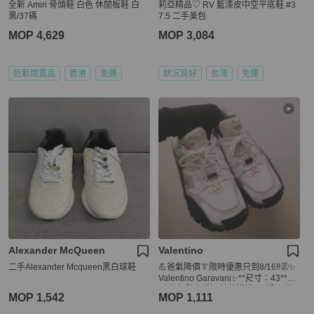
全新 Amiri 骨頭鞋 白色 休閒板鞋 白
莉亞精品♡ RV 藍漆皮中空平底鞋 #3
黑/37碼
7.5 二手美包
MOP 4,629
MOP 3,084
近新閒置品
香港
免運
狀況良好
台灣
免運
Alexander McQueen
Valentino
二手Alexander Mcqueen黑白球鞋
💪爸氣降價👔限時優惠只到8/16‼️㊣✨
Valentino Garavani✨**尺寸：43**
（附盒/防塵袋）范倫鐵諾 男 潮流 拼
MOP 1,542
MOP 1,111
色 老爹鞋 休閒鞋/二手鞋🌳二手樹屋🌳