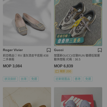
Roger Vivier
Gucci
莉亞精品♡ RV 淺灰漆皮平底鞋 #38
閒置新GUCCI/古馳RUN 徽標低幫運
二手美鞋
動休閒鞋 尺碼：36.5
MOP 3,084
MOP 6,839
現折 200
狀況良好
台灣
免運
近新閒置品
香港
免運