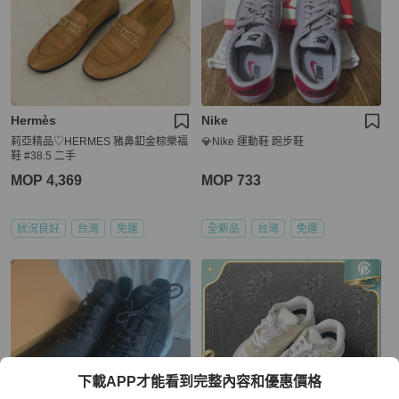
Hermès
Nike
莉亞精品♡HERMES 豬鼻釦金棕樂福
💎Nike 運動鞋 跑步鞋
鞋 #38.5 二手
MOP 4,369
MOP 733
狀況良好
台灣
免運
全新品
台灣
免運
下載APP才能看到完整內容和優惠價格