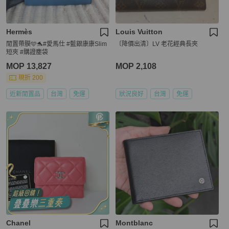
Hermès
Louis Vuitton
閒置帶膜🩵🐬#愛馬仕 #藍銀康康Slim
〔降價出清〕LV 老花經典長夾
短夾 #購證塵袋
MOP 13,827
MOP 2,108
現折 200
近新閒置品
台灣
免運
狀況良好
台灣
免運
Chanel
Montblanc