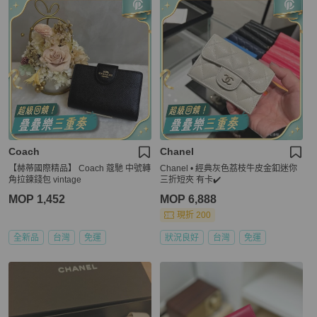
Coach
Chanel
【赫蒂國際精品】 Coach 蔻馳 中號轉
Chanel • 經典灰色荔枝牛皮金釦迷你
角拉鍊錢包 vintage
三折短夾 有卡✔️
MOP 1,452
MOP 6,888
現折 200
全新品
台灣
免運
狀況良好
台灣
免運