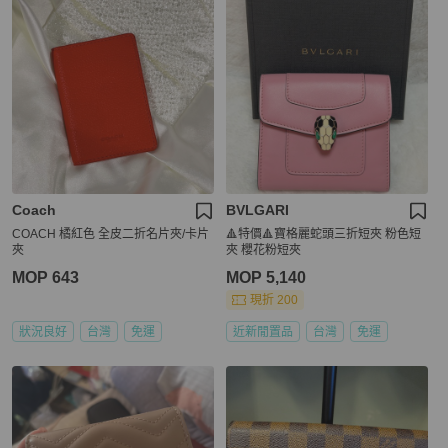
Coach
BVLGARI
COACH 橘紅色 全皮二折名片夾/卡片
🔺特價🔺寶格麗蛇頭三折短夾 粉色短
夾
夾 櫻花粉短夾
MOP 643
MOP 5,140
現折 200
狀況良好
台灣
免運
近新閒置品
台灣
免運