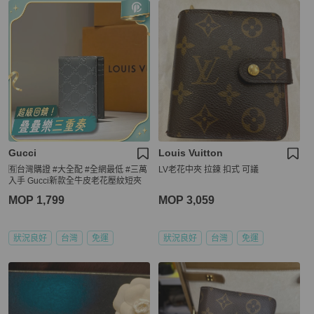
Gucci
Louis Vuitton
🈶台灣購證 #大全配 #全網最低 #三萬
LV老花中夾 拉鍊 扣式 可議
入手 Gucci新款全牛皮老花壓紋短夾
MOP 1,799
MOP 3,059
狀況良好
台灣
免運
狀況良好
台灣
免運