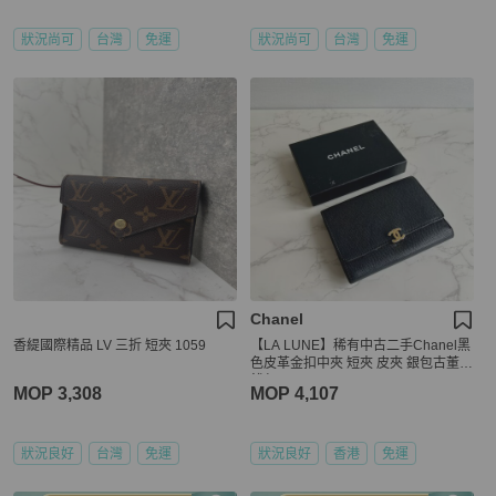
狀況尚可
台灣
免運
狀況尚可
台灣
免運
Chanel
香緹國際精品 LV 三折 短夾 1059
【LA LUNE】稀有中古二手Chanel黑
色皮革金扣中夾 短夾 皮夾 銀包古董包
錢包
MOP 3,308
MOP 4,107
狀況良好
台灣
免運
狀況良好
香港
免運