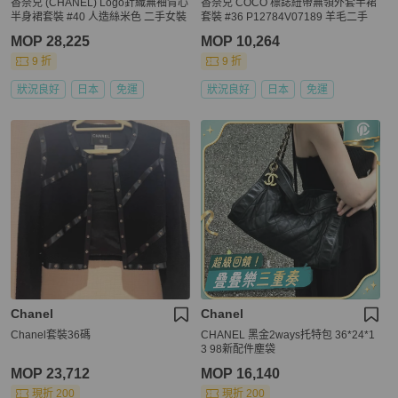
香奈兒 (CHANEL) Logo針織無袖背心
香奈兒 COCO 標誌紐帶無領外套半裙
半身裙套裝 #40 人造絲米色 二手女裝
套裝 #36 P12784V07189 羊毛二手
MOP 28,225
MOP 10,264
9 折
9 折
狀況良好
日本
免運
狀況良好
日本
免運
Chanel
Chanel
Chanel套裝36碼
CHANEL 黑金2ways托特包 36*24*1
3 98新配件塵袋
MOP 23,712
MOP 16,140
現折 200
現折 200