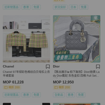
近新閒置品
香港
免運
狀況良好
日本
免運
Chanel
Dior
Chanel 97年绿彩色格纹白贝母扣上衣
【售出展示💫拍下無效】Dior/迪奧 La
半裙套装
dy Dior戴妃 灰色金扣 四格 Full Set全
新全齊
MOP 61,228
MOP 12,950
現折 200
現折 200
近新閒置品
香港
免運
全新品
香港
免運