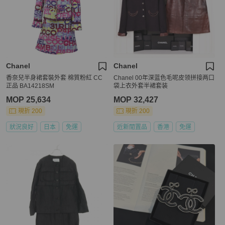
Chanel
Chanel
香奈兒半身裙套裝外套 棉質粉紅 CC
Chanel 00年深蓝色毛呢皮领拼接两口
正品 BA14218SM
袋上衣外套半裙套装
MOP 25,634
MOP 32,427
現折 200
現折 200
狀況良好
日本
免運
近新閒置品
香港
免運