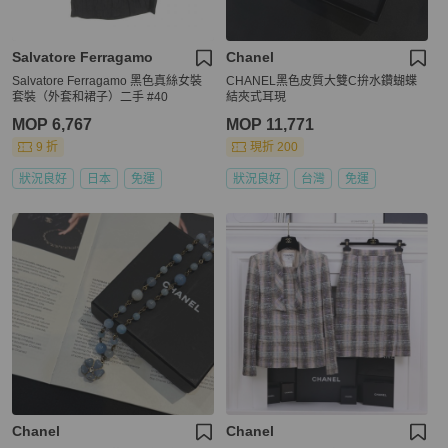
Salvatore Ferragamo
Chanel
Salvatore Ferragamo 黑色真絲女裝
CHANEL黑色皮質大雙C拚水鑽蝴蝶
套裝（外套和裙子）二手 #40
結夾式耳現
MOP 6,767
MOP 11,771
9 折
現折 200
狀況良好
日本
免運
狀況良好
台灣
免運
Chanel
Chanel