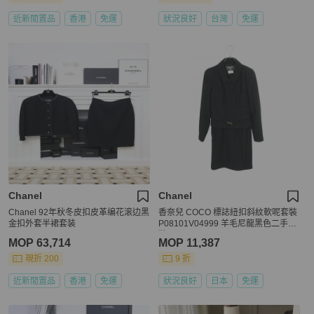
近新閒置品
香港
免運
狀況良好
台灣
免運
Chanel
Chanel
Chanel 92年秋冬皮扣皮革编花滚边黑
香奈兒 COCO 標誌紐扣斜紋軟呢套裝
金扣外套半裙套装
P08101V04999 羊毛尼龍黑色二手女
裝
MOP 63,714
MOP 11,387
現折 200
9 折
近新閒置品
香港
免運
狀況良好
日本
免運