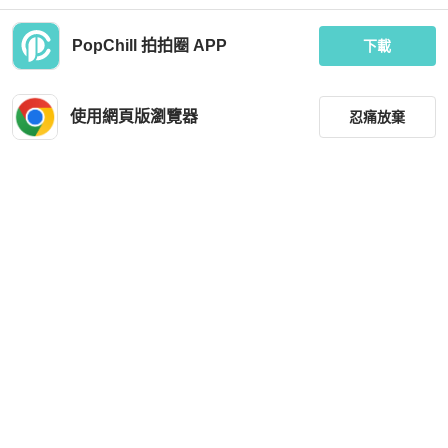
PopChill 拍拍圈 APP
下載
Y-3
Hermès
二手Y-3 黑色斗篷外套
【大全套限量絕版❗️清爽年輕藍調🩵
💙】Hermes蕾絲拼麂皮🐎Birkin 30銀
使用網頁版瀏覽器
忍痛放棄
扣
MOP 1,928
MOP 165,759
現折 2,000
狀況良好
台灣
免運
狀況良好
香港
免運
篩選
重設
品牌
分類
尺寸
Chanel
Chanel
價格