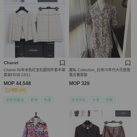
Chanel
Chanel 00年米色红宝石圆领外套半裙
藏私·Collection_台灣70年代大花普普
套装FR38 23/11
風古著套裝
MOP 44,548
MOP 329
現折 200
近新閒置品
香港
免運
狀況良好
台灣
免運