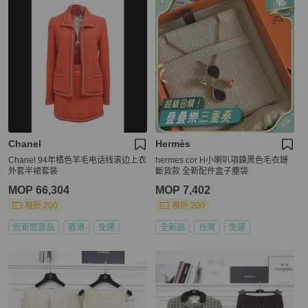
Chanel
Hermès
Chanel 94年橘色羊毛电话线滚边上衣
hermes cor H小喇叭項鍊黑色毛衣鏈
外套半裙套装
斷貨款 全新配件盒子塵袋
MOP 66,304
MOP 7,402
現折 200
現折 200
近新閒置品
香港
免運
全新品
台灣
免運