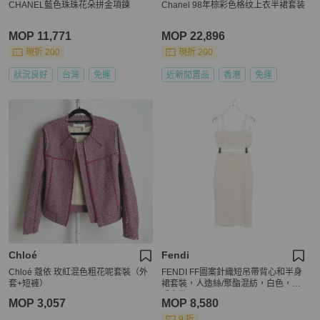
CHANEL藍色珠珠花朵拼金項鍊
Chanel 98年棕彩色格纹上衣半裙套装
MOP 11,771
MOP 22,896
現折 200
現折 200
狀況良好
台灣
免運
近新閒置品
香港
免運
Chloé
Fendi
Chloé 蔻依 玫紅混色粗花呢套裝（外
FENDI FF圖案針織短吊帶背心和半身
套+短褲）
裙套裝，人造絲/聚酯混紡，白色，二
手女裝
MOP 3,057
MOP 8,580
9 折