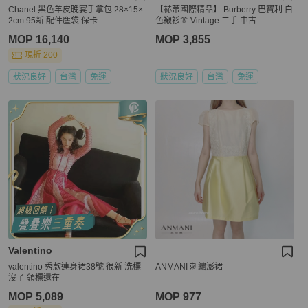
Chanel 黑色羊皮晚宴手拿包 28×15×
【赫蒂國際精品】 Burberry 巴寶利 白
2cm 95新 配件塵袋 保卡
色襯衫👔 Vintage 二手 中古
MOP 16,140
MOP 3,855
現折 200
狀況良好
台灣
免運
狀況良好
台灣
免運
Valentino
valentino 秀款連身裙38號 很新 洗標
ANMANI 刺繡澎裙
沒了 領標還在
MOP 5,089
MOP 977