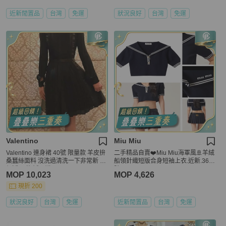
近新閒置品
台灣
免運
狀況良好
台灣
免運
Valentino
Miu Miu
Valentino 連身裙 40號 限量款 羊皮拚
二手精品自賣❤️Miu Miu海軍風🚢羊絨
桑蠶絲面料 沒洗過清洗一下非常新 原
船領針織短版合身短袖上衣.近新.36/S
價近40萬 誠可議
號
MOP 10,023
MOP 4,626
現折 200
狀況良好
台灣
免運
近新閒置品
台灣
免運