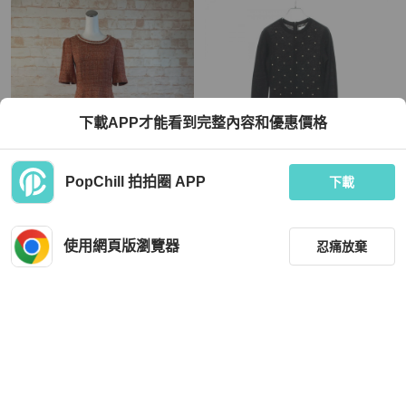
下載APP才能看到完整內容和優惠價格
PopChill 拍拍圈 APP
下載
Chanel
XING 淑女風洋裝
香奈兒長袖洋裝 P50016K06342 馬海
毛羊絨黑色二手女裝 #34
使用網頁版瀏覽器
忍痛放棄
MOP 331
MOP 11,387
9 折
近新閒置品
台灣
免運
狀況良好
日本
免運
篩選
重設
品牌