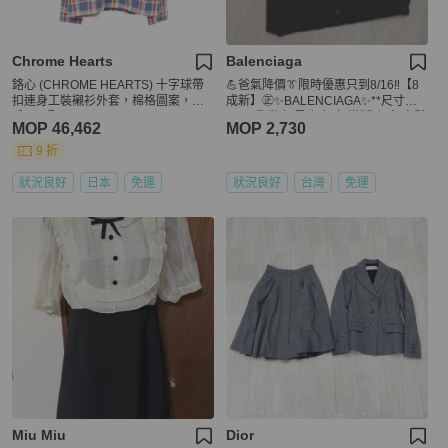
Chrome Hearts
Balenciaga
鉻心 (CHROME HEARTS) 十字球帶
💪爸氣降價👔限時優惠只到8/16‼️【8
扣連身工裝襯衫外套，棉格圖案，二
成新】㊣✨BALENCIAGA✨**尺寸：4
手，L碼
1**巴黎世家 黑底 紅字 滿版 印字 寬鬆
MOP 46,462
MOP 2,730
型 長袖襯衫/二手衣/二手精品/保證正
品🌳二手樹屋🌳
9 折
狀況良好
日本
免運
狀況良好
台灣
免運
Miu Miu
Dior