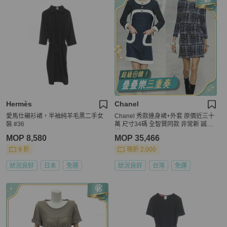
Hermès
Chanel
愛馬仕襯衫裙，半袖純羊毛黑二手女
Chanel 秀款連身裙+外套 原價近三十
裝 #36
萬 尺寸34碼 全智賢同款 非常新 誠可
議
MOP 8,580
MOP 35,466
9 折
現折 2,000
狀況良好
日本
免運
狀況良好
台灣
免運