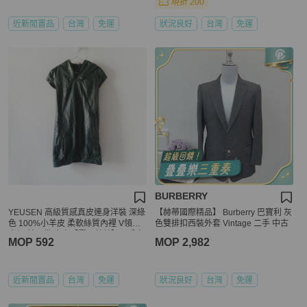
現折 200
近新閒置品
台灣
免運
狀況良好
台灣
免運
BURBERRY
YEUSEN 高級質感真皮連身洋裝 深綠
【赫蒂國際精品】 Burberry 巴寶利 灰
色 100%小羊皮 柔軟絲質內裡 V領連
色雙排扣西裝外套 Vintage 二手 中古
身裙 前口袋 皮衣【壽司羊羊】二手衣
MOP 592
MOP 2,982
近新閒置品
台灣
免運
狀況良好
台灣
免運