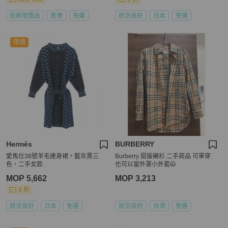
近新閒置品
香港
免運
狀況良好
日本
免運
降價
Hermès
BURBERRY
愛馬仕38號羊毛連身裙，藍灰黑三
Burberry 挺版襯衫 二手商品 可單穿
色，二手女款
也可以當外罩小外套🧥
MOP 5,662
MOP 3,213
9 折
狀況良好
日本
免運
狀況良好
台灣
免運