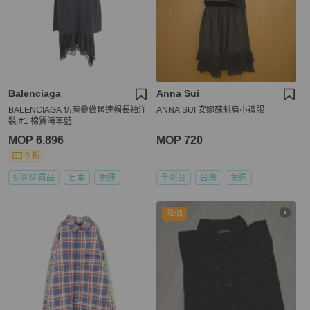
Balenciaga
Anna Sui
BALENCIAGA 仿層疊做舊連帽長袖洋
ANNA SUI 安娜蘇斜肩小禮服
裝 #1 棉質海軍藍
MOP 6,896
MOP 720
9 折
近新閒置品
日本
免運
全新品
台灣
免運
降價