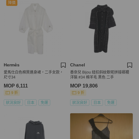
降價
Hermès
Chanel
愛馬仕白色棉質連身裙，二手女款，
香奈兒 Bijou 紐扣斜紋軟呢拼接褶襉
尺寸34
洋裝 #34 棉羊毛 黑色 二手
MOP 6,111
MOP 19,806
9 折
9 折
狀況良好
日本
免運
狀況良好
日本
免運