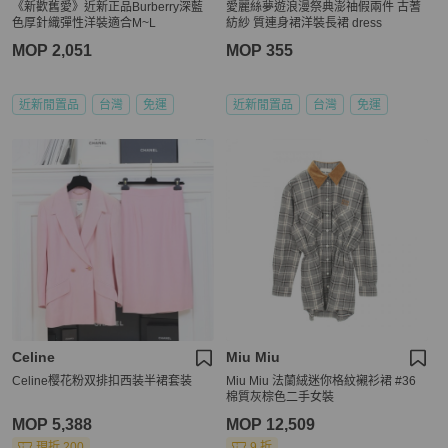
《新歡舊愛》近新正品Burberry深藍
愛麗絲夢遊浪漫祭典澎䄂假兩件 古蓍
色厚針織彈性洋裝適合M~L
紡紗 質連身裙洋裝長裙 dress
MOP 2,051
MOP 355
近新閒置品
台灣
免運
近新閒置品
台灣
免運
Celine
Miu Miu
Celine樱花粉双排扣西装半裙套装
Miu Miu 法蘭絨迷你格紋襯衫裙 #36
棉質灰棕色二手女裝
MOP 5,388
MOP 12,509
現折 200
9 折