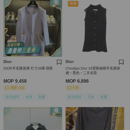
降價
Dior
Dior
DIOR羊毛連身裙 尺寸38碼 很新
Christian Dior 34號無袖棉羊毛連身
裙，黑色，二手女款
MOP 9,458
MOP 6,896
現折 200
9 折
狀況尚可
台灣
免運
狀況良好
日本
免運