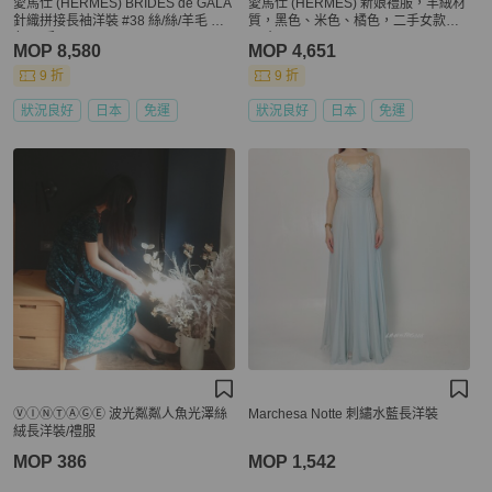
愛馬仕 (HERMES) BRIDES de GALA
愛馬仕 (HERMES) 新娘禮服，羊絨材
針織拼接長袖洋裝 #38 絲/絲/羊毛 藍
質，黑色、米色、橘色，二手女款，
色 二手
尺寸 34
MOP 8,580
MOP 4,651
9 折
9 折
狀況良好
日本
免運
狀況良好
日本
免運
ⓋⒾⓃⓉⒶⒼⒺ 波光粼粼人魚光澤絲
Marchesa Notte 刺繡水藍長洋裝
絨長洋裝/禮服
MOP 386
MOP 1,542