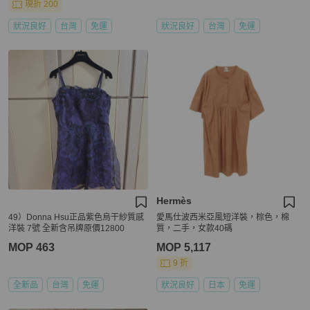
現折 200
狀況良好
台灣
免運
狀況良好
台灣
免運
Hermès
49）Donna Hsu正品紫色烏干紗質感
愛馬仕波西米亞風短洋裝，棕色，棉
洋裝 7號 全新含吊牌原價12800
質，二手，女款40碼
MOP 463
MOP 5,117
9 折
全新品
台灣
免運
狀況良好
日本
免運