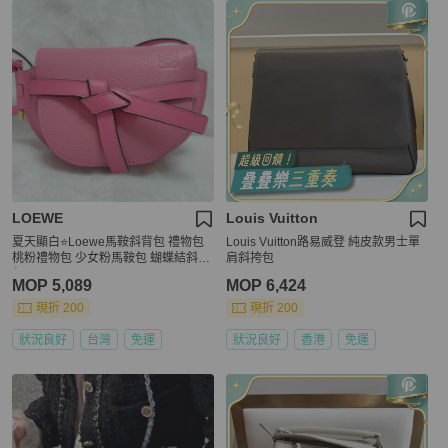
LOEWE
Louis Vuitton
夏天顯白⭐️Loewe馬鞍斜背包 禮物包
Louis Vuitton路易威登 純皮款男士單
桃粉禮物包 少女粉馬鞍包 蝴蝶結斜背
肩斜挎包
包
MOP 5,089
MOP 6,424
現折 200
現折 200
狀況良好
台灣
免運
狀況良好
香港
免運