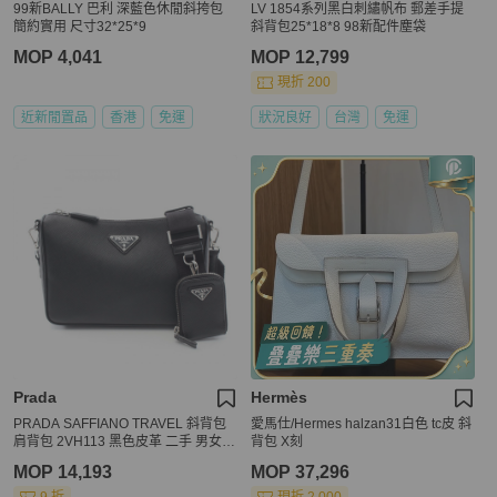
99新BALLY 巴利 深藍色休閒斜挎包
LV 1854系列黑白刺繡帆布 郵差手提
簡約實用 尺寸32*25*9
斜背包25*18*8 98新配件塵袋
MOP 4,041
MOP 12,799
現折 200
近新閒置品
香港
免運
狀況良好
台灣
免運
Prada
Hermès
PRADA SAFFIANO TRAVEL 斜背包
愛馬仕/Hermes halzan31白色 tc皮 斜
肩背包 2VH113 黑色皮革 二手 男女通
背包 X刻
用
MOP 14,193
MOP 37,296