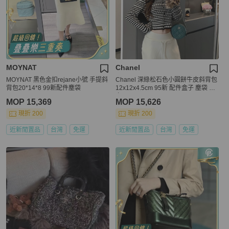
MOYNAT
Chanel
MOYNAT 黑色金扣rejane小號 手提斜
Chanel 深綠松石色小圓餅牛皮斜背包
背包20*14*8 99新配件塵袋
12x12x4.5cm 95新 配件盒子 塵袋 保
卡
MOP 15,369
MOP 15,626
現折 200
現折 200
近新閒置品
台灣
免運
近新閒置品
台灣
免運