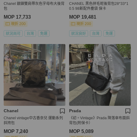
Chanel 銀鍊雙肩帶灰色字母布大後背
CHANEL 黑色拼毛呢後背包28*33*1
包
0.5 98新配件塵袋 保卡
MOP 17,733
MOP 19,481
現折 200
現折 200
狀況尚可
台灣
免運
狀況良好
台灣
免運
Chanel
Prada
Chanel vintage中古香奈兒 運動系列
《初。Vintage》Prada 降落傘布面斜
斜挎包
背包(附保卡）
MOP 7,240
MOP 5,089