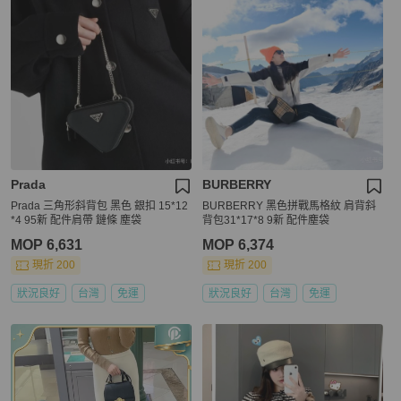
Prada
BURBERRY
Prada 三角形斜背包 黑色 銀扣 15*12
BURBERRY 黑色拼戰馬格紋 肩背斜
*4 95新 配件肩帶 鏈條 塵袋
背包31*17*8 9新 配件塵袋
MOP 6,631
MOP 6,374
現折 200
現折 200
狀況良好
台灣
免運
狀況良好
台灣
免運