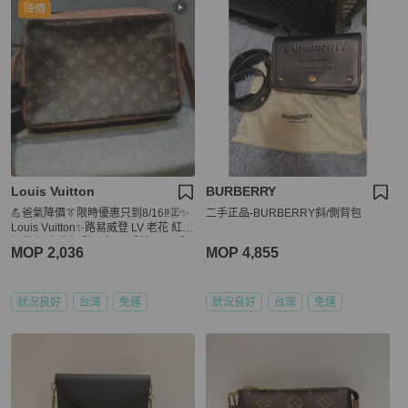
降價
Louis Vuitton
BURBERRY
💪爸氣降價👔限時優惠只到8/16‼️㊣✨
二手正品-BURBERRY斜/側背包
Louis Vuitton✨路易威登 LV 老花 紅皮
相機包 肩背包 腋下包/二手精品/二手
MOP 2,036
MOP 4,855
包🌳二手樹屋🌳
狀況良好
台灣
免運
狀況良好
台灣
免運