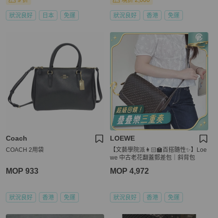
9 折
現折 2,000
狀況良好
日本
免運
狀況良好
香港
免運
Coach
LOEWE
COACH 2用袋
【文藝學院派👩🏻‍🏫百搭隨性✨】Loe
we 中古老花翻蓋郵差包｜斜背包
MOP 933
MOP 4,972
狀況良好
香港
免運
狀況良好
香港
免運