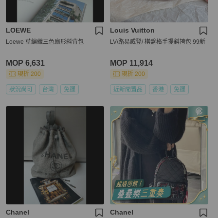
LOEWE
Louis Vuitton
Loewe 草編織三色扇形斜背包
LV/路易威登/ 棋盤格手提斜挎包 99新
MOP 6,631
MOP 11,914
現折 200
現折 200
狀況尚可
台灣
免運
近新閒置品
香港
免運
Chanel
Chanel