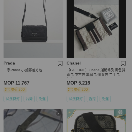
Prada
Chanel
二手Prada 小號郵差方包
【LA LUNE】Chanel運動系列拼色斜
背包 中古包 單肩包 側背包 二手包 古
董包
MOP 11,767
MOP 5,216
現折 200
現折 200
狀況良好
台灣
免運
狀況良好
香港
免運