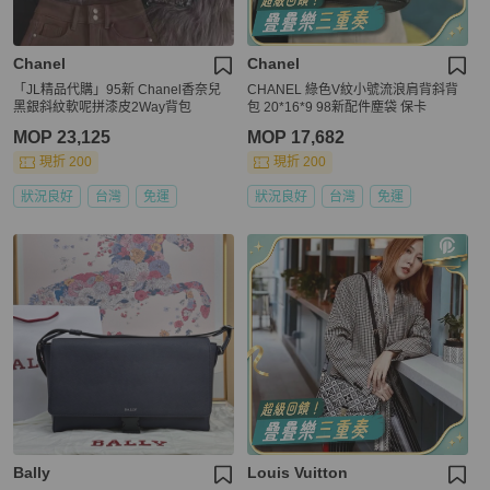
Chanel
Chanel
「JL精品代購」95新 Chanel香奈兒
CHANEL 綠色V紋小號流浪肩背斜背
黑銀斜紋軟呢拼漆皮2Way背包
包 20*16*9 98新配件塵袋 保卡
MOP 23,125
MOP 17,682
現折 200
現折 200
狀況良好
台灣
免運
狀況良好
台灣
免運
Bally
Louis Vuitton