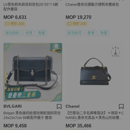
LV黑色帆布肩背斜背包20*25*7 9新
Chanel香奈兒運動方標帆布雙肩包
配件塵袋
MOP 6,631
MOP 19,270
現折 200
現折 200
狀況良好
台灣
免運
狀況尚可
香港
免運
BVLGARI
Chanel
Bvlgari 黑色幾何紋理琺瑯蛇頭斜背包
【巴黎站二手名牌專賣店】＊現貨＊C
24x15x7cm 98新配件鏡子 塵袋
HANEL香奈兒真品＊黑色山形紋雙C
扣手提包 斜背包
MOP 9,458
MOP 35,466