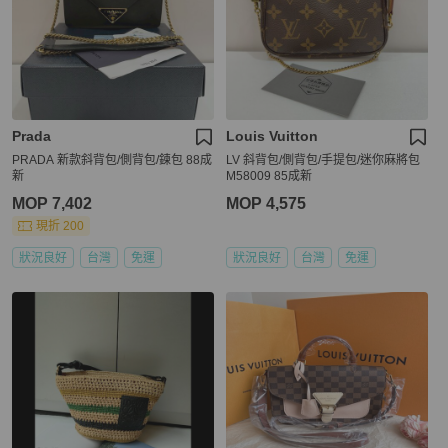
Prada
Louis Vuitton
PRADA 新款斜背包/側背包/鍊包 88成
LV 斜背包/側背包/手提包/迷你麻將包
新
M58009 85成新
MOP 7,402
MOP 4,575
現折 200
狀況良好
台灣
免運
狀況良好
台灣
免運