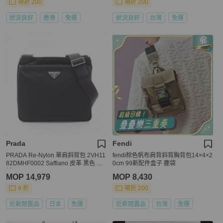
現折 200
現折 200
狀況良好
香港
免運
狀況良好
台灣
免運
Prada
Fendi
PRADA Re-Nylon 單肩斜背包 2VH11
fendi棕色帆布肩背斜背胸背包14×4×2
82DMHF0002 Saffiano 皮革 黑色 全
0cm 99新配件盒子 塵袋
新
MOP 14,979
MOP 8,430
9 折
現折 200
近新閒置品
日本
免運
近新閒置品
台灣
免運