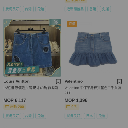
現折 200
狀況良好
台灣
免運
近新閒置品
香港
免運
降價
Louis Vuitton
Valentino
Lv短裙 原價近六萬 尺寸40碼 非常新
Valentino 牛仔半身棉質藍色二手女裝
#38
MOP 6,117
MOP 1,396
現折 200
9 折
狀況良好
台灣
免運
狀況良好
日本
免運