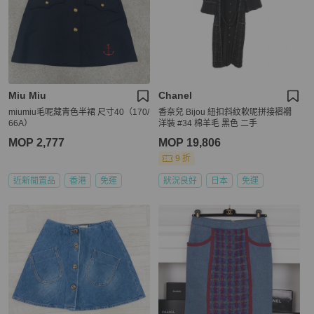
Miu Miu
Chanel
miumiu毛呢藏青色半裙 尺寸40（170/
香奈兒 Bijou 紐扣斜紋軟呢拼接褶襉
66A）
洋裝 #34 棉羊毛 黑色 二手
MOP 2,777
MOP 19,806
9 折
近新閒置品
香港
免運
狀況良好
日本
免運