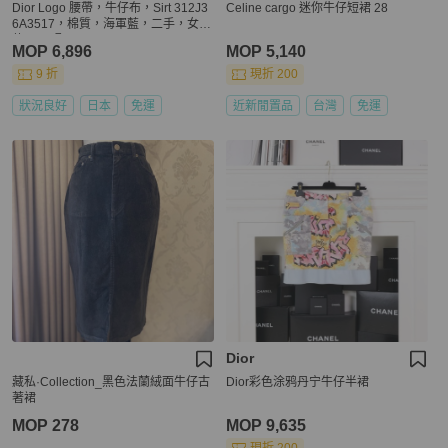
Dior Logo 腰帶，牛仔布，Sirt 312J3
Celine cargo 迷你牛仔短裙 28
6A3517，棉質，海軍藍，二手，女
款，36碼
MOP 6,896
MOP 5,140
9 折
現折 200
狀況良好
日本
免運
近新閒置品
台灣
免運
Dior
藏私·Collection_黑色法蘭絨面牛仔古
Dior彩色涂鸦丹宁牛仔半裙
著裙
MOP 278
MOP 9,635