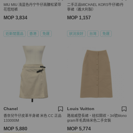
MIU MIU 浅蓝色丹宁牛仔高腰松紧带
二手正品MICHAEL KORS牛仔裙/丹
花苞短裤
寧裙（義大利製）
MOP 3,834
MOP 1,157
近新閒置品
香港
免運
狀況良好
台灣
免運
Chanel
Louis Vuitton
香奈兒牛仔皮革半身裙 米色 CC 正品
路易威登長裙，紐扣開衩，34號Mono
133000M
gram羊毛真絲米色二手女裝
MOP 5,880
MOP 5,774