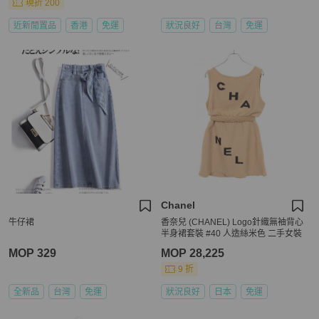
現折 200
近新閒置品
香港
免運
狀況良好
台灣
免運
Chanel
牛仔裙
香奈兒 (CHANEL) Logo針織無袖背心
半身裙套裝 #40 人造絲米色 二手女裝
MOP 329
MOP 28,225
9 折
全新品
台灣
免運
狀況良好
日本
免運