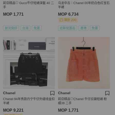
莉亞精品♡ Gucci牛仔短裙深藍 40 二
乌龙中古｜Chanel 00年奶白色红宝石
手
半裙
MOP 1,771
MOP 6,734
現折 200
狀況良好
台灣
免運
近新閒置品
香港
免運
Chanel
Chanel
Chanel 94年秀款丹宁牛仔外缝线金扣
莉亞精品♡Chanel 牛仔拉鍊短裙 粉
半裙
橘38 二手
MOP 9,221
MOP 1,771