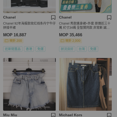
Chanel
Chanel
Chanel 92年海报款玫红线条丹宁牛仔
Chanel 秀款連身裙+外套 原價近三十
拼接半裙
萬 尺寸34碼 全智賢同款 非常新 誠可
議
MOP 16,887
MOP 35,466
現折 200
現折 2,000
近新閒置品
香港
免運
狀況良好
台灣
免運
Miu Miu
Michael Kors