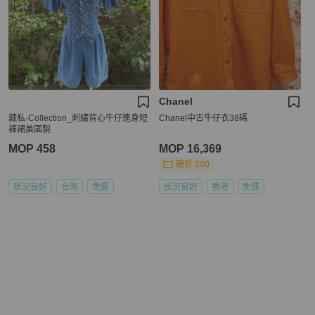
Chanel
藏私·Collection_刺繡背心牛仔連身短
Chanel中古牛仔衣38碼
褲裙美國製
MOP 458
MOP 16,369
現折 200
狀況良好
台灣
免運
狀況良好
香港
免運