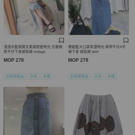
淺淺水藍側開叉素面戀愛時光 古著棉
寶靛藍大口袋青澀時光 單寧牛仔A字
質牛仔下身裙長裙 vintage
裙下身 裙長裙 skirt
MOP 278
MOP 278
近新閒置品
台灣
免運
近新閒置品
台灣
免運