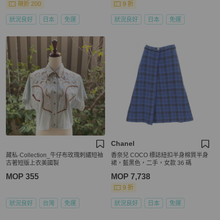
現折 200
9 折
狀況良好
日本
免運
狀況良好
日本
免運
Chanel
藏私·Collection_牛仔布玫瑰刺繡短袖
香奈兒 COCO 標誌紐扣半身棉質半身
古著短版上衣美國製
裙，藍黑色，二手，女款 36 碼
MOP 355
MOP 7,738
9 折
狀況良好
台灣
免運
狀況良好
日本
免運