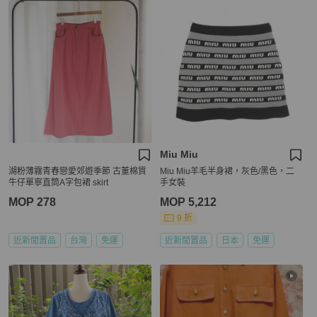
Miu Miu
湖粉薄霧青春戀愛郊遊季節 古董棉質
Miu Miu羊毛半身裙，灰色/黑色，二
牛仔單寧直筒A字包裙 skirt
手女裝
MOP 278
MOP 5,212
9 折
近新閒置品
台灣
免運
近新閒置品
日本
免運