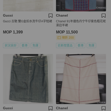
Gucci
Chanel
Gucci 古馳 雙G金扣水洗牛仔A字短裙
Chanel 91年撞色丹宁牛仔紫色粗花呢
滚边半裙
MOP 1,399
MOP 11,500
現折 200
狀況良好
香港
免運
近新閒置品
香港
免運
Gucci
Chanel