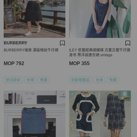
BURBERRY
BURBERRY倫敦 滿版格紋牛仔裙
ILEY 依蕾經典細橫條 古董古著牛仔連
身吊 帶洋装連衣裙 vintage
MOP 792
MOP 355
狀況良好
台灣
免運
近新閒置品
台灣
免運