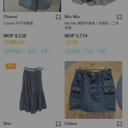
Chanel
Miu Miu
Chanel 牛仔半截裙
Miu Miu 棉質半身裙，灰棕色，二手
女裝
MOP 9,138
MOP 5,774
現折 200
9 折
近新閒置品
香港
免運
狀況良好
日本
免運
降價
Dior
Celine